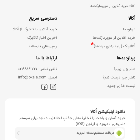
اکالا؛ خرید آنلاین از سوپرمارکت‌ها
اُکالا
دسترسی سریع
درباره ما
خرید آنلاین با کالابرگ از اُکالا
خرید آنلاین از سوپرمارکت‌ها
آخرین اخبار کالابرگ
*
اُکالارنک (رتبه بندی برندها)
رسپی‌های تابستانه
پربازدیدها
ارتباط با ما
شام چی بپزم؟
ﺗﻠﻔﻦ ﺗﻤﺎس: ۰۲۱۹۶۸۶۱۷۲۰
ناهار چی درست کنم؟
اﯾﻤﯿﻞ: info@okala.com
لیست غذای جدید
دانلود اپلیکیشن اُکالا
خرید آسان و راحت با تخفیف‌های جذابِ لحظه‌ای، دانلود برای سیستم
عامل‌های اندروید و آیفون (iOS)
دریافت مستقیم نسخه اندروید