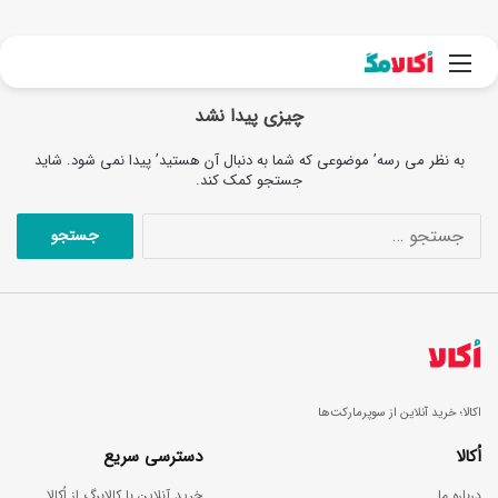
جست
منو
چیزی پیدا نشد
به نظر می رسه’ موضوعی که شما به دنبال آن هستید’ پیدا نمی شود. شاید
جستجو کمک کند.
ج
س
ت
ج
و
ب
ر
ا
ی
اکالا؛ خرید آنلاین از سوپرمارکت‌ها
:
اُکالا
دسترسی سریع
درباره ما
خرید آنلاین با کالابرگ از اُکالا