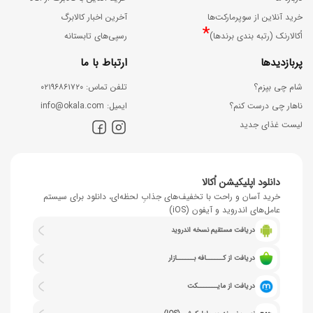
خرید آنلاین از سوپرمارکت‌ها
آخرین اخبار کالابرگ
*
اُکالارنک (رتبه بندی برندها)
رسپی‌های تابستانه
پربازدیدها
ارتباط با ما
شام چی بپزم؟
ﺗﻠﻔﻦ ﺗﻤﺎس: ۰۲۱۹۶۸۶۱۷۲۰
ناهار چی درست کنم؟
اﯾﻤﯿﻞ: info@okala.com
لیست غذای جدید
دانلود اپلیکیشن اُکالا
خرید آسان و راحت با تخفیف‌های جذابِ لحظه‌ای، دانلود برای سیستم
عامل‌های اندروید و آیفون (iOS)
دریافت مستقیم نسخه اندروید
دریافت از کــــــافه بــــــازار
دریافت از مایـــــــکت