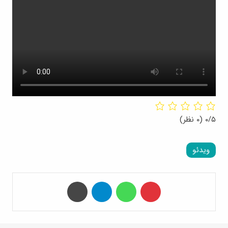
۰/۵
(۰ نظر)
ویدئو
‫پین‌ترست
واتس آپ
تلگرام
چاپ