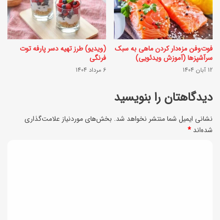
ش
ی
ی
ه
غ
چ
فوت‌وفن مزه‌دار کردن ماهی به سبک
(ویدیو) طرز تهیه دسر پارفه توت
و
سرآشپزها (آموزش ویدئویی)
فرنگی
ی
ر
12 آبان 1404
6 مرداد 1404
ز
ه
ک
دیدگاهتان را بنویسید
|
ی
غ
نشانی ایمیل شما منتشر نخواهد شد.
بخش‌های موردنیاز علامت‌گذاری
ک
و
شده‌اند
*
ت
ر
د
م
غ
ی
ش
و
د
ک
ر
گ
خ
ه
ا
ا