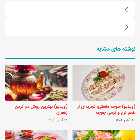
(
و
(
ی
و
د
نوشته های مشابه
ی
ئ
د
و
ئ
)
و
ت
)
ه
ط
ی
(ویدیو) جوجه ماستی؛ تجربه‌ای از
(ویدیو) بهترین روش دم کردن
ر
ه
طعم نرم و کِرمی جوجه
زعفران
ز
26 آبان 1404
18 آبان 1404
ت
ت
ر
ه