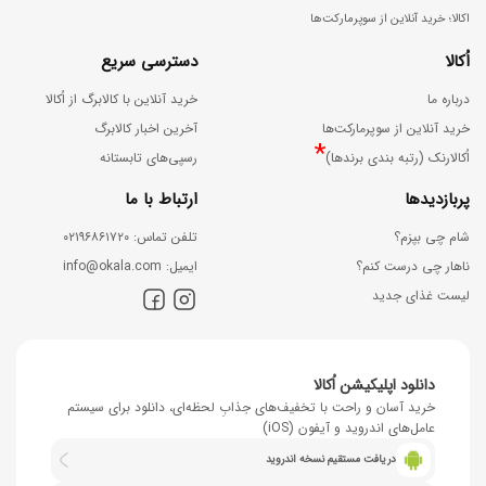
ر
اکالا؛ خرید آنلاین از سوپرمارکت‌ها
ا
ح
اُکالا
دسترسی سریع
پ‌
ل
ه
درباره ما
خرید آنلاین با کالابرگ از اُکالا
ه
خرید آنلاین از سوپرمارکت‌ها
آخرین اخبار کالابرگ
ا
*
اُکالارنک (رتبه بندی برندها)
رسپی‌های تابستانه
پربازدیدها
ارتباط با ما
شام چی بپزم؟
ﺗﻠﻔﻦ ﺗﻤﺎس: ۰۲۱۹۶۸۶۱۷۲۰
ناهار چی درست کنم؟
اﯾﻤﯿﻞ: info@okala.com
لیست غذای جدید
دانلود اپلیکیشن اُکالا
خرید آسان و راحت با تخفیف‌های جذابِ لحظه‌ای، دانلود برای سیستم
عامل‌های اندروید و آیفون (iOS)
دریافت مستقیم نسخه اندروید