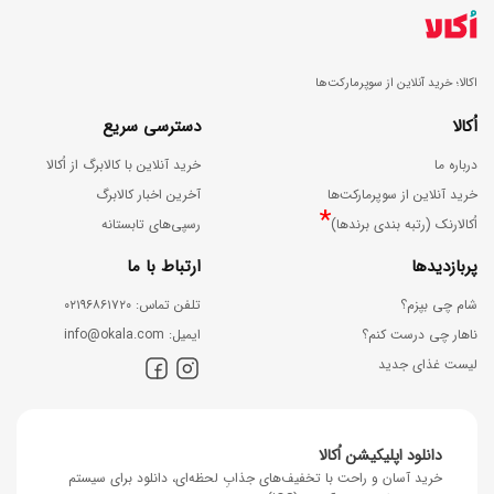
و
ا
اکالا؛ خرید آنلاین از سوپرمارکت‌ها
د
اُکالا
دسترسی سریع
درباره ما
خرید آنلاین با کالابرگ از اُکالا
خرید آنلاین از سوپرمارکت‌ها
آخرین اخبار کالابرگ
*
اُکالارنک (رتبه بندی برندها)
رسپی‌های تابستانه
پربازدیدها
ارتباط با ما
شام چی بپزم؟
ﺗﻠﻔﻦ ﺗﻤﺎس: ۰۲۱۹۶۸۶۱۷۲۰
ناهار چی درست کنم؟
اﯾﻤﯿﻞ: info@okala.com
لیست غذای جدید
دانلود اپلیکیشن اُکالا
خرید آسان و راحت با تخفیف‌های جذابِ لحظه‌ای، دانلود برای سیستم