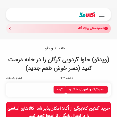
جستجو.
منو
تخفیف‌های روزانه اُکالا
خانه
ویدئو
(ویدئو) حلوا گردویی گرگان را در خانه درست
کنید (دسر خوش طعم جدید)
8 اسفند 1402
کمتر از یک دقیقه
دسر؛ کیک و شیرینی با گردو
گردو
خرید آنلاین کالابرگی
اُکالا امکان‌پذیر شد. کالاهای اساسی
از
را با ارسال رایگان از
اینجا
تهیه کنید