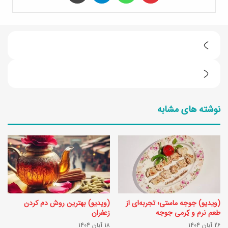
ا
م
ط
ر
ر
و
نوشته های مشابه
ز
ز
ت
ن
ه
ا
ی
ه
ه
ا
س
ر
(ویدیو) جوجه ماستی؛ تجربه‌ای از
(ویدیو) بهترین روش دم کردن
م
چ
طعم نرم و کِرمی جوجه
زعفران
ن
26 آبان 1404
18 آبان 1404
ی