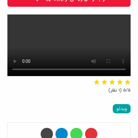
۵/۵
(۱ نظر)
ویدئو
‫پین‌ترست
واتس آپ
تلگرام
چاپ