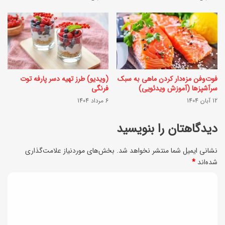
و
د
خ
ر
ا
س
ن
ت
گ
فوت‌وفن مزه‌دار کردن ماهی به سبک
(ویدیو) طرز تهیه دسر پارفه توت
ک
سرآشپزها (آموزش ویدئویی)
فرنگی
ی
ن
12 آبان 1404
6 مرداد 1404
ب
م
د
دیدگاهتان را بنویسید
؟
و
(
نشانی ایمیل شما منتشر نخواهد شد.
بخش‌های موردنیاز علامت‌گذاری
ن
س
شده‌اند
*
آ
ه
د
ر
ش
ی
د
ن
د
گ
ب