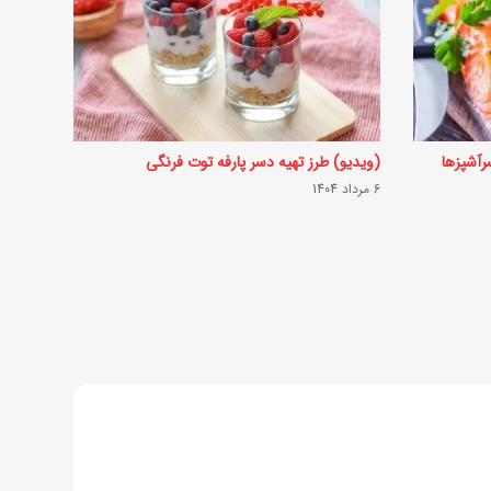
خ
س
ل
ا
م
رآشپزها
(ویدیو) طرز تهیه دسر پارفه توت فرنگی
ت
6 مرداد 1404
ی
؛
خ
و
ا
ص
ش
گ