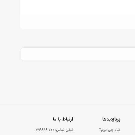
ف
ت‌
ا
ن
گ
ی
ز
ز
ع
ف
ر
ا
ن
پربازدیدها
ارتباط با ما
ب
شام چی بپزم؟
ﺗﻠﻔﻦ ﺗﻤﺎس: ۰۲۱۹۶۸۶۱۷۲۰