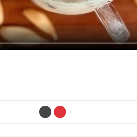
‫پین‌ترست
چاپ