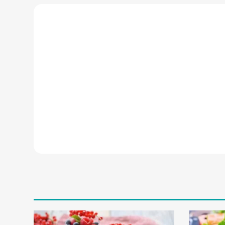
ز
ع
ف
ر
ا
ن
،
ط
ل
ا
ی
س
ر