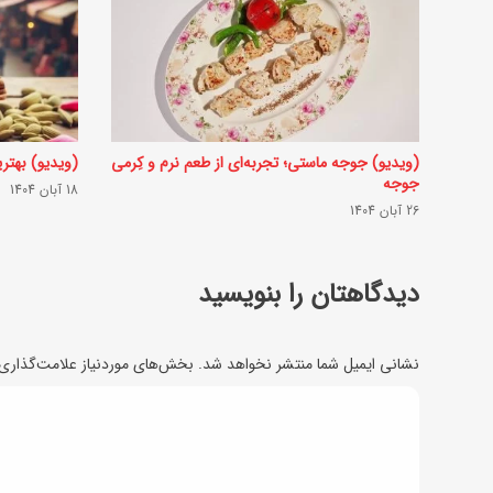
ه
ک
ی
ک
گ
(ویدیو) جوجه ماستی؛ تجربه‌ای از طعم نرم و کِرمی
(ویدیو) بهتر
جوجه
ر
18 آبان 1404
26 آبان 1404
د
و
دیدگاهتان را بنویسید
ب
ه
ر
نشانی ایمیل شما منتشر نخواهد شد.
بخش‌های موردنیاز علامت‌گذاری 
و
د
ش
ی
خ
د