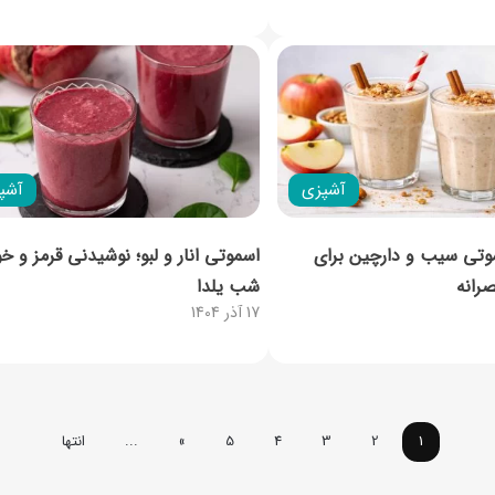
آشپزی
آشپ
موتی سیب و دارچین برای
اسموتی انار و لبو؛ نوشیدنی قرمز و خ
رانه
شب یلدا
17 آذر 1404
1
2
3
4
5
»
...
انتها