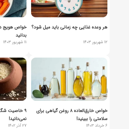
هر وعده غذایی چه زمانی باید میل شود؟
خواص هویج در د
بدانید
12 شهریور 1403
11 شهریور 1403
خواص خارق‌العاده ۸ روغن‌ گیاهی برای
۹ خاصیت شگفت
سلامتی را ببینید!
نمی‌دانید!
6 خرداد 1403
27 آذر 1402