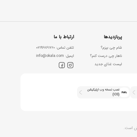
پربازدیدها
ارتباط با ما
شام چی بپزم؟
ﺗﻠﻔﻦ ﺗﻤﺎس: ۰۲۱۹۶۸۶۱۷۲۰
ناهار چی درست کنم؟
اﯾﻤﯿﻞ: info@okala.com
لیست غذای جدید
نصب نسخه وب اپلیکیشن
(IOS)
وش است.