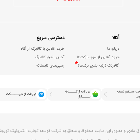
اُکالا
دسترسی سریع
درباره ما
خرید آنلاین با کالابرگ از اُکالا
خرید آنلاین از سوپرمارکت‌ها
آخرین اخبار کالابرگ
*
اُکالارنک (رتبه بندی برندها)
رسپی‌های تابستانه
فت مستقیم نسخه
دریافت از کــــــافه
دریافت از مایـــــــکت
وید
بــــــازار
ق مادی و معنوی این سایت محفوظ و متعلق به شرکت توسعه تجارت الکترونیک کور