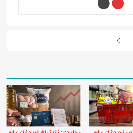
ط
ر
ز
ت
ه
ی
ه
خ
و
ر
غییر کرد؛ جزئیات برنامه
مرحله جدید کالابرگ آغاز شد؛ جزئیات برنامه