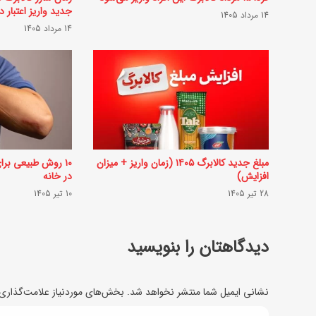
ا
جدید واریز اعتبار د
14 مرداد 1405
ل
14 مرداد 1405
ا
ب
ر
گ
و
ا
مبلغ جدید کالابرگ ۱۴۰۵ (زمان واریز + میزان
۱۰ روش طبیعی بر
افزایش)
در خانه
ر
28 تیر 1405
10 تیر 1405
د
ف
دیدگاهتان را بنویسید
ا
ز
نشانی ایمیل شما منتشر نخواهد شد.
بخش‌های موردنیاز علامت‌گذاری 
ج