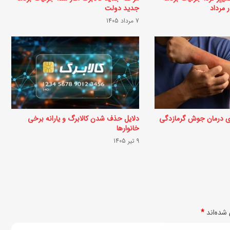
ا
ر مرداد
جدید دولت
ک
7 مرداد 1405
ز
ر
د
آ
ل
و
ای درمان جوش گرمازدگی
دلایل حذف شدن کالابرگ و یارانه برخی
خانوارها
و
9 تیر 1405
گ
و
ش
ت
شده‌اند
*
ق