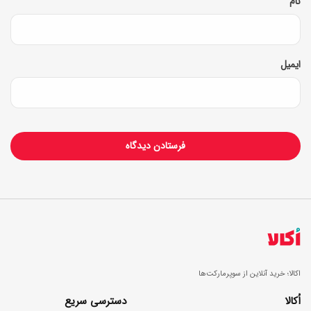
*
و
نام
ا
د
د
؟
ی
ایمیل
اکالا؛ خرید آنلاین از سوپرمارکت‌ها
اُکالا
دسترسی سریع