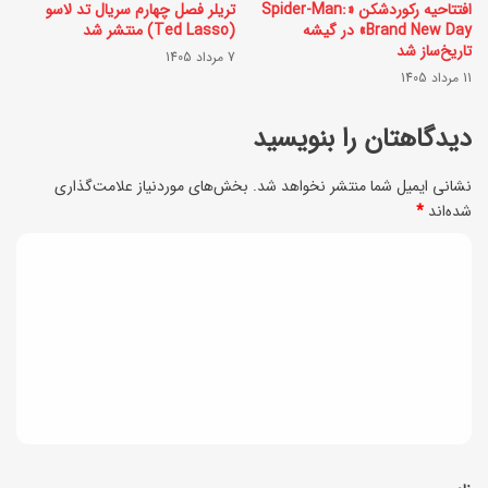
ی
افتتاحیه رکوردشکن «Spider-Man:
تریلر فصل چهارم سریال تد لاسو
خ
Brand New Day» در گیشه
(Ted Lasso) منتشر شد
ب
و
تاریخ‌ساز شد
7 مرداد 1405
ا
11 مرداد 1405
ش
ع
م
دیدگاهتان را بنویسید
ث
ز
ش
ه
نشانی ایمیل شما منتشر نخواهد شد.
بخش‌های موردنیاز علامت‌گذاری
و
شده‌اند
*
؛
ر
د
ب
ه
ه
ی
س
ر
د
ر
و
گ
م
ش
ا
ی‌
ق
ه
ش
ن