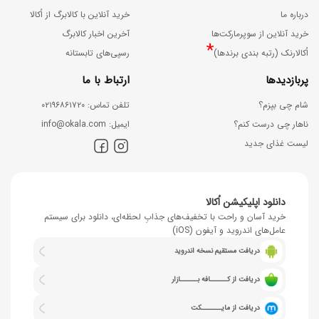
درباره ما
خرید آنلاین با کالابرگ از اُکالا
خرید آنلاین از سوپرمارکت‌ها
آخرین اخبار کالابرگ
*
اُکالارنک (رتبه بندی برندها)
رسپی‌های تابستانه
پربازدیدها
ارتباط با ما
شام چی بپزم؟
ﺗﻠﻔﻦ ﺗﻤﺎس: ۰۲۱۹۶۸۶۱۷۲۰
ناهار چی درست کنم؟
اﯾﻤﯿﻞ: info@okala.com
لیست غذای جدید
دانلود اپلیکیشن اُکالا
خرید آسان و راحت با تخفیف‌های جذابِ لحظه‌ای، دانلود برای سیستم
عامل‌های اندروید و آیفون (iOS)
دریافت مستقیم نسخه اندروید
دریافت از کــــــافه بــــــازار
دریافت از مایـــــــکت