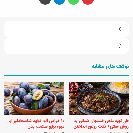
ط
ر
7
ز
ت
ت
نوشته های مشابه
ر
ه
ف
ی
ن
ه
د
ک
ط
و
ل
ز
طرز تهیه ماهی فسنجان شمالی به
۱۰ خواص آلو؛ فواید شگفت‌انگیز این
ا
ا
روش سنتی+ نکات روغن انداختن
میوه برای سلامت بدن
ی