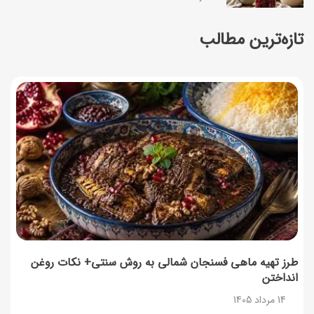
تازه‌ترین مطالب
طرز تهیه پنکیک با شیره انگور؛ صبحانه‌ای سالم و انرژی‌بخش
14 مرداد 1405
۳۵ لیست غذاهای جدید و متفاوت؛ برای ناهار و مهمانی
14 مرداد 1405
طرز تهیه پش ملبا (پیچ ملبا)؛ دسر کلاسیک هلو و بستنی
13 مرداد 1405
طرز تهیه حلوای بحرینی؛ دسر سنتی خاورمیانه‌ای
13 مرداد 1405
طرز تهیه ماهی فسنجان شمالی به روش سنتی+ نکات روغن
انداختن
آموزش کامل نگهداری و تکثیر گیاه آلوئه‌ورا
14 مرداد 1405
12 مرداد 1405