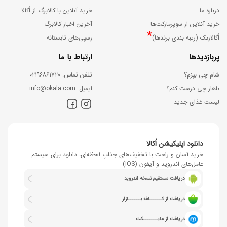
درباره ما
خرید آنلاین با کالابرگ از اُکالا
خرید آنلاین از سوپرمارکت‌ها
آخرین اخبار کالابرگ
*
اُکالارنک (رتبه بندی برندها)
رسپی‌های تابستانه
پربازدیدها
ارتباط با ما
شام چی بپزم؟
ﺗﻠﻔﻦ ﺗﻤﺎس: ۰۲۱۹۶۸۶۱۷۲۰
ناهار چی درست کنم؟
اﯾﻤﯿﻞ: info@okala.com
لیست غذای جدید
دانلود اپلیکیشن اُکالا
خرید آسان و راحت با تخفیف‌های جذابِ لحظه‌ای، دانلود برای سیستم
عامل‌های اندروید و آیفون (iOS)
دریافت مستقیم نسخه اندروید
دریافت از کــــــافه بــــــازار
دریافت از مایـــــــکت