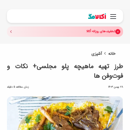
جستجو.
منو
تخفیف‌های روزانه اُکالا
خانه
آشپزی
طرز تهیه ماهیچه پلو مجلسی+ نکات و
فوت‌وفن ها
28 بهمن 1403
زمان مطالعه 5 دقیقه