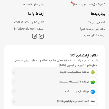
*
اُکالارنک (رتبه بندی برندها)
رسپی‌های تابستانه
پربازدیدها
ارتباط با ما
شام چی بپزم؟
ﺗﻠﻔﻦ ﺗﻤﺎس: ۰۲۱۹۶۸۶۱۷۲۰
ناهار چی درست کنم؟
اﯾﻤﯿﻞ: info@okala.com
لیست غذای جدید
دانلود اپلیکیشن اُکالا
خرید آسان و راحت با تخفیف‌های جذابِ لحظه‌ای، دانلود برای سیستم
عامل‌های اندروید و آیفون (iOS)
دریافت مستقیم نسخه اندروید
دریافت از کــــــافه بــــــازار
دریافت از مایـــــــکت
نصب نسخه وب اپلیکیشن (IOS)