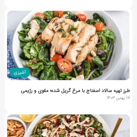
آشپزی
طرز تهیه سالاد اسفناج با مرغ گریل شده؛ مقوی و رژیمی
17 بهمن 1403