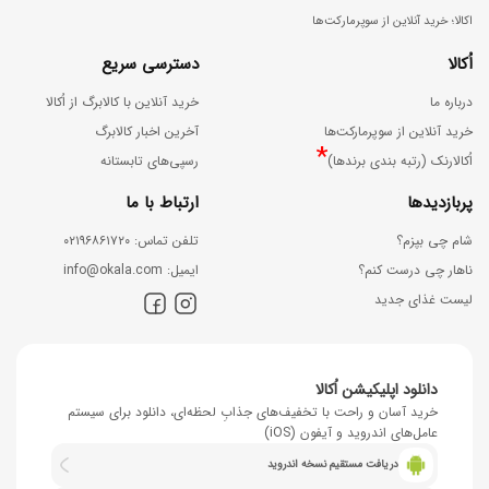
اکالا؛ خرید آنلاین از سوپرمارکت‌ها
اُکالا
دسترسی سریع
درباره ما
خرید آنلاین با کالابرگ از اُکالا
خرید آنلاین از سوپرمارکت‌ها
آخرین اخبار کالابرگ
*
اُکالارنک (رتبه بندی برندها)
رسپی‌های تابستانه
پربازدیدها
ارتباط با ما
شام چی بپزم؟
ﺗﻠﻔﻦ ﺗﻤﺎس: ۰۲۱۹۶۸۶۱۷۲۰
ناهار چی درست کنم؟
اﯾﻤﯿﻞ: info@okala.com
لیست غذای جدید
دانلود اپلیکیشن اُکالا
خرید آسان و راحت با تخفیف‌های جذابِ لحظه‌ای، دانلود برای سیستم
عامل‌های اندروید و آیفون (iOS)
دریافت مستقیم نسخه اندروید