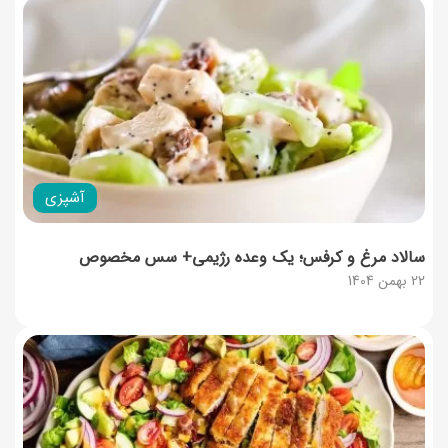
آشپزی
سالاد مرغ و کرفس؛ یک وعده رژیمی+ سس مخصوص
22 بهمن 1404