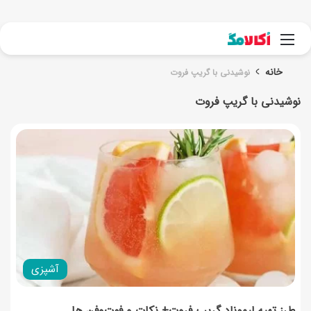
جست
منو
خانه
نوشیدنی با گریپ فروت
نوشیدنی با گریپ فروت
آشپزی
طرز تهیه لیموناد گریپ فروت+ نکات و فوت‌وفن ها