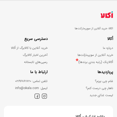
اکالا؛ خرید آنلاین از سوپرمارکت‌ها
اُکالا
دسترسی سریع
درباره ما
خرید آنلاین با کالابرگ از اُکالا
خرید آنلاین از سوپرمارکت‌ها
آخرین اخبار کالابرگ
*
اُکالارنک (رتبه بندی برندها)
رسپی‌های تابستانه
پربازدیدها
ارتباط با ما
شام چی بپزم؟
ﺗﻠﻔﻦ ﺗﻤﺎس: ۰۲۱۹۶۸۶۱۷۲۰
ناهار چی درست کنم؟
اﯾﻤﯿﻞ: info@okala.com
لیست غذای جدید
دانلود اپلیکیشن اُکالا