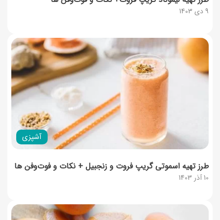
9 دی 1403
آشپزی
طرز تهیه اسموتی گریپ فروت و زنجبیل + نکات و فوت‌و‌فن ها
10 آذر 1403