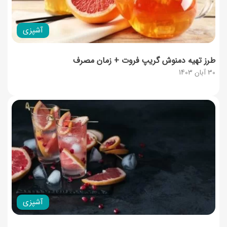
آشپزی
طرز تهیه دمنوش گریپ فروت + زمان مصرف
30 آبان 1403
آشپزی