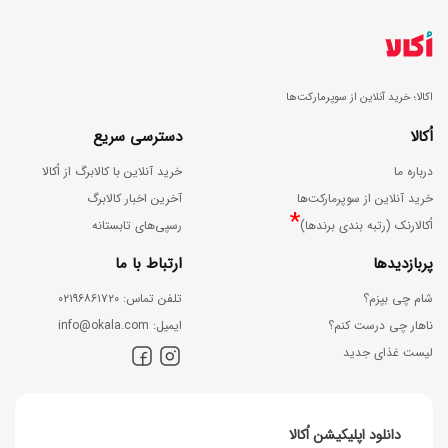
اکالا؛ خرید آنلاین از سوپرمارکت‌ها
اُکالا
دسترسی سریع
درباره ما
خرید آنلاین با کالابرگ از اُکالا
خرید آنلاین از سوپرمارکت‌ها
آخرین اخبار کالابرگ
*
اُکالارنک (رتبه بندی برندها)
رسپی‌های تابستانه
پربازدیدها
ارتباط با ما
شام چی بپزم؟
ﺗﻠﻔﻦ ﺗﻤﺎس: ۰۲۱۹۶۸۶۱۷۲۰
ناهار چی درست کنم؟
اﯾﻤﯿﻞ: info@okala.com
لیست غذای جدید
دانلود اپلیکیشن اُکالا