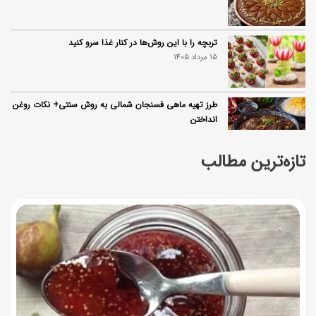
تربچه را با این روش‌ها در کنار غذا سرو کنید
15 مرداد 1405
طرز تهیه ماهی فسنجان شمالی به روش سنتی+ نکات روغن
انداختن
14 مرداد 1405
تازه‌ترین مطالب
۱۰ خواص آلو؛ فواید شگفت‌انگیز این میوه برای سلامت بدن
14 مرداد 1405
فردا ۱۵ مرداد کالابرگ این افراد واریز می‌شود
14 مرداد 1405
زمان شارژ کالابرگ تغییر کرد؛ جزئیات برنامه جدید واریز اعتبار
در مرداد