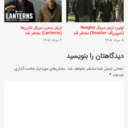
و
س
ت‌
ی
ف
ک
اولین تریلر سریال Neagley
تریلر رسمی سریال لنترن‌ها
(اسپین‌آف Reacher) منتشر شد
(Lanterns) منتشر شد
ر
+
5 مرداد 1405
3 مرداد 1405
ن
م
گ
دیدگاهتان را بنویسید
د
ی
ل‌
نشانی ایمیل شما منتشر نخواهد شد.
بخش‌های موردنیاز علامت‌گذاری
+
ه
شده‌اند
*
ن
ا
د
ک
ی
ی
ا
پ
د
ت
ر
ش
گ
ط
ک
ا
ر