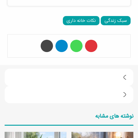
سبک زندگی
نکات خانه داری
‫پین‌ترست
واتس آپ
تلگرام
چاپ
ب
ه
ط
ت
ر
ر
نوشته های مشابه
ز
ی
ت
ن
ه
ر