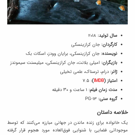
سال تولید:
2018
کارگردان:
جان کرازینسکی
نویسنده:
جان کرازینسکی، برایان وودز، اسکات بک
بازیگران:
امیلی بلانت، جان کرازینسکی، میلیسنت سیموندز
ژانر:
درام، ترسناک، علمی تخیلی
امتیاز (
IMDB
):
7.۵
مدت زمان فیلم:
1 ساعت و ۳۰ دقیقه
گروه سنی:
PG-13
خلاصه داستان
یک خانواده برای زنده ماندن در جهانی مبارزه می‌کنند که توسط
موجوداتی فضایی با شنوایی فوق‌العاده مورد هجوم قرار گرفته