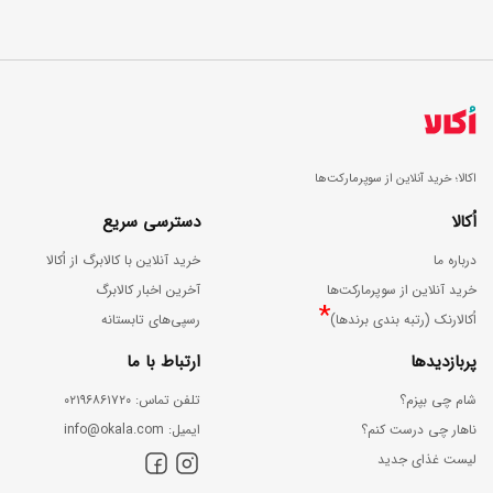
اکالا؛ خرید آنلاین از سوپرمارکت‌ها
اُکالا
دسترسی سریع
درباره ما
خرید آنلاین با کالابرگ از اُکالا
خرید آنلاین از سوپرمارکت‌ها
آخرین اخبار کالابرگ
*
اُکالارنک (رتبه بندی برندها)
رسپی‌های تابستانه
پربازدیدها
ارتباط با ما
شام چی بپزم؟
ﺗﻠﻔﻦ ﺗﻤﺎس: ۰۲۱۹۶۸۶۱۷۲۰
ناهار چی درست کنم؟
اﯾﻤﯿﻞ: info@okala.com
لیست غذای جدید