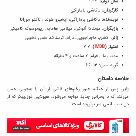
سال تولید:
2024
کارگردان:
تاکاشی یامازاکی
نویسنده:
تاکاشی یامازاکی، ایشیرو هوندا، تاکئو موراتا
بازیگران:
مونتاکا آئوکی، مینامی هامابه، ریونوسوکه کامیکی
ژانر:
اکشن، ماجراجویی، درام، ترسناک، علمی تخیلی
امتیاز (
IMDB
):
7.۷
مدت زمان فیلم: ۲ ساعت و ۴ دقیقه
گروه سنی: PG-13
خلاصه داستان
ژاپن پس از جنگ، هنوز زخم‌های ناشی از آن را به‌خوبی حس
می‌کند که با بحرانی جدید مواجه می‌شود: هیولایی غول‌پیکر که از
دل بمب اتمی سر برآورده است.