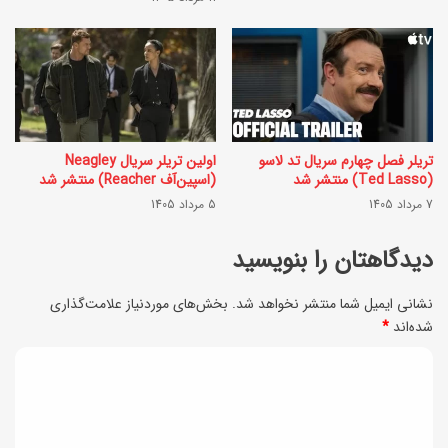
و
چ
د
و
ت
ب
ا
ه‌
ن
ا
تریلر فصل چهارم سریال تد لاسو
اولین تریلر سریال Neagley
(Ted Lasso) منتشر شد
(اسپین‌آف Reacher) منتشر شد
د
ی
7 مرداد 1405
5 مرداد 1405
ر
؛
خ
دیدگاهتان را بنویسید
ر
ا
ن
نشانی ایمیل شما منتشر نخواهد شد.
بخش‌های موردنیاز علامت‌گذاری
ن
گ
شده‌اند
*
ه
ی
د
د
ن
ی
ر
و
د
س
خ