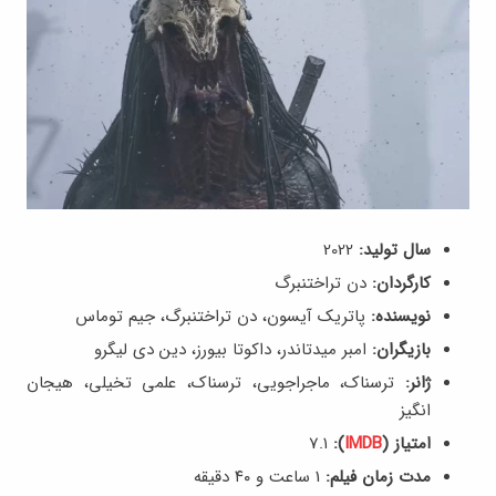
سال تولید:
2022
کارگردان:
دن تراختنبرگ
نویسنده:
پاتریک آیسون، دن تراختنبرگ، جیم توماس
بازیگران:
امبر میدتاندر، داکوتا بیورز، دین دی لیگرو
ژانر:
ترسناک، ماجراجویی، ترسناک، علمی تخیلی، هیجان
انگیز
امتیاز (
IMDB
):
7.۱
مدت زمان فیلم:
1 ساعت و ۴۰ دقیقه