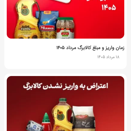
چرا موجودی کالابرگ کم شده؟ (راهنمای پیگیری + رفع
مشکل)
17 مرداد 1405
ساخت فیلم سینمایی «Game of Thrones» رسماً تأیید شد
17 مرداد 1405
زمان واریز و مبلغ کالابرگ مرداد ۱۴۰۵
18 مرداد 1405
آموزش گام به گام برنامه شمیم کالابرگ
17 مرداد 1405
لیست شهرهای فعال اُکالا
17 مرداد 1405
روش‌های استعلام کالابرگ (فعال بودن و موجودی)
17 مرداد 1405