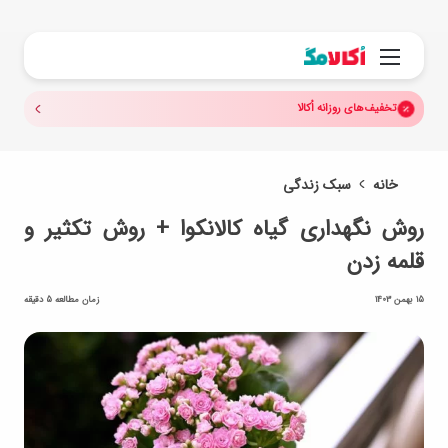
جستجو.
منو
تخفیف‌های روزانه اُکالا
خانه
سبک زندگی
روش نگهداری گیاه کالانکوا + روش تکثیر و
قلمه زدن
15 بهمن 1403
زمان مطالعه 5 دقیقه