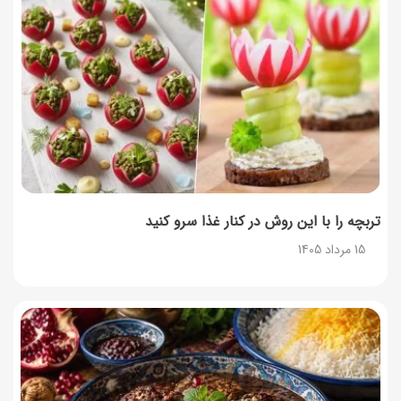
طرز تهیه پش ملبا (پیچ ملبا)؛ دسر کلاسیک هلو و بستنی
13 مرداد 1405
طرز تهیه حلوای بحرینی؛ دسر سنتی خاورمیانه‌ای
13 مرداد 1405
تربچه را با این روش در کنار غذا سرو کنید
15 مرداد 1405