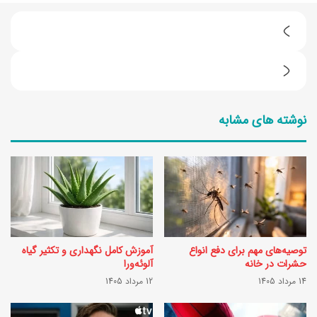
ط
ر
ط
ز
ر
ت
نوشته های مشابه
ز
ه
ت
ی
ه
ه
ی
پ
ه
ی
ن
ت
توصیه‌های مهم برای دفع انواع
آموزش کامل نگهداری و تکثیر گیاه
ب
ز
حشرات در خانه
آلوئه‌ورا
ا
14 مرداد 1405
12 مرداد 1405
ا
ت
ک