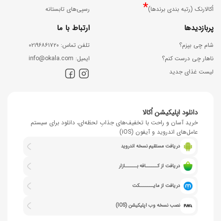
*
اُکالارنک (رتبه بندی برندها)
رسپی‌های تابستانه
پربازدیدها
ارتباط با ما
شام چی بپزم؟
ﺗﻠﻔﻦ ﺗﻤﺎس: ۰۲۱۹۶۸۶۱۷۲۰
ناهار چی درست کنم؟
اﯾﻤﯿﻞ: info@okala.com
لیست غذای جدید
دانلود اپلیکیشن اُکالا
خرید آسان و راحت با تخفیف‌های جذابِ لحظه‌ای، دانلود برای سیستم
عامل‌های اندروید و آیفون (iOS)
دریافت مستقیم نسخه اندروید
دریافت از کــــــافه بــــــازار
دریافت از مایـــــــکت
نصب نسخه وب اپلیکیشن (IOS)