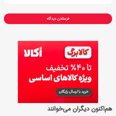
م
ز
ه‌
ت
ر
ش
د
ن
هم‌اکنون دیگران می‌خوانند