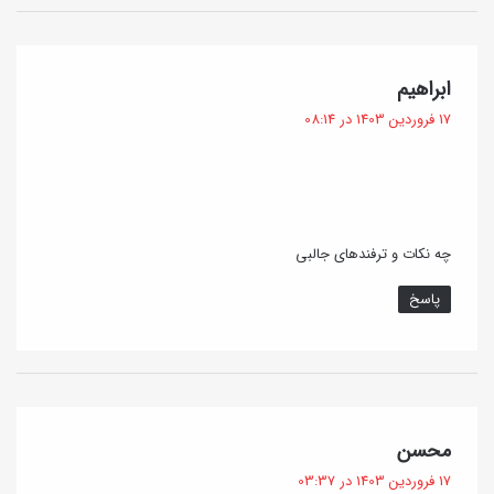
گ
ابراهیم
ف
17 فروردین 1403 در 08:14
ت
:
چه نکات و ترفندهای جالبی
پاسخ
گ
محسن
ف
17 فروردین 1403 در 03:37