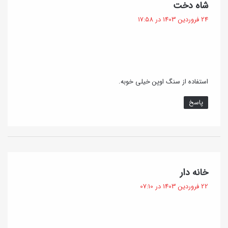
؛
گ
شاه دخت
و
ف
س
24 فروردین 1403 در 17:58
ر
ت
ا
د
:
د
ی
ه
ن
استفاده از سنگ اوپن خیلی خوبه.
و
)
خ
پاسخ
و
ش
م
ز
گ
خانه دار
ه
ف
22 فروردین 1403 در 07:10
ت
: