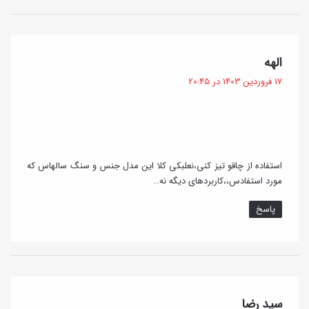
گ
الهه
ف
17 فروردین 1403 در 20:45
ت
:
استفاده از چاقو تیز کنی،نعلبکی کلا این مدل جنس و سنگ سالهاس که
مورد استفادس،،کاربردهای دیگه نه..
پاسخ
گ
سید رضا