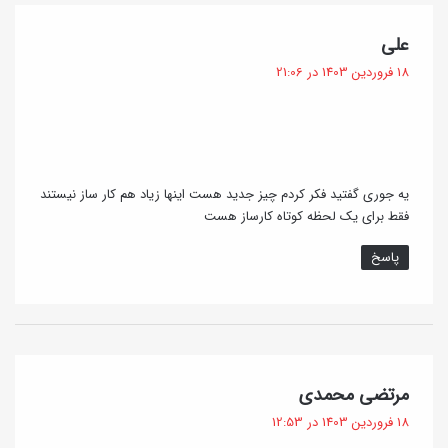
گ
علی
ف
18 فروردین 1403 در 21:06
ت
:
یه جوری گفتید فکر کردم چیز جدید هست اینها زیاد هم کار ساز نیستند
فقط برای یک لحظه کوتاه کارساز هست
پاسخ
گ
مرتضی محمدی
ف
18 فروردین 1403 در 12:53
ت