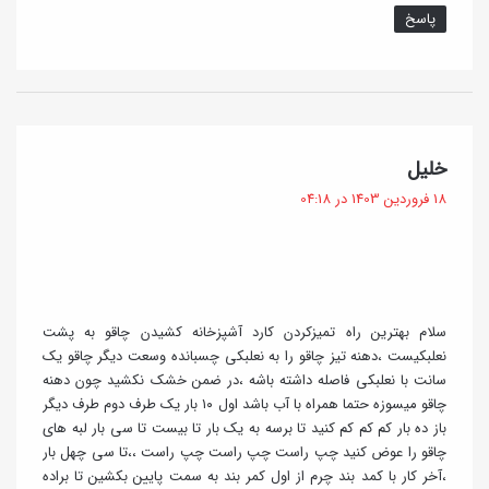
پاسخ
گ
خلیل
ف
18 فروردین 1403 در 04:18
ت
:
سلام بهترین راه تمیزکردن کارد آشپزخانه کشیدن چاقو به پشت
نعلبکیست ،دهنه تیز چاقو را به نعلبکی چسبانده وسعت دیگر چاقو یک
سانت با نعلبکی فاصله داشته باشه ،در ضمن خشک نکشید چون دهنه
چاقو میسوزه حتما همراه با آب باشد اول ۱۰ بار یک طرف دوم طرف دیگر
باز ده بار کم کم کم کنید تا برسه به یک بار تا بیست تا سی بار لبه های
چاقو را عوض کنید چپ راست چپ راست چپ راست ،،تا سی چهل بار
،آخر کار با کمد بند چرم از اول کمر بند به سمت پایین بکشین تا براده