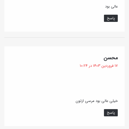
عالی بود
پاسخ
گ
محسن
ف
17 فروردین 1403 در 10:24
ت
:
خیلی عالی بود مرسی ازتون
پاسخ