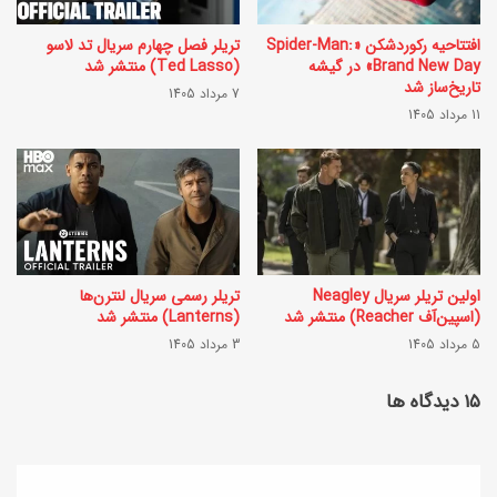
و
م
ج
افتتاحیه رکوردشکن «Spider-Man:
تریلر فصل چهارم سریال تد لاسو
؟
Brand New Day» در گیشه
(Ted Lasso) منتشر شد
ه‌
(
تاریخ‌ساز شد
7 مرداد 1405
س
11 مرداد 1405
پ
ب
ن
ز
ج
ب
ش
د
ن
و
ب
اولین تریلر سریال Neagley
تریلر رسمی سریال لنترن‌ها
(اسپین‌آف Reacher) منتشر شد
(Lanterns) منتشر شد
ن
ه
5 مرداد 1405
3 مرداد 1405
گ
1
و
‫۱۵ دیدگاه ها
6
ش
ف
ت
ر