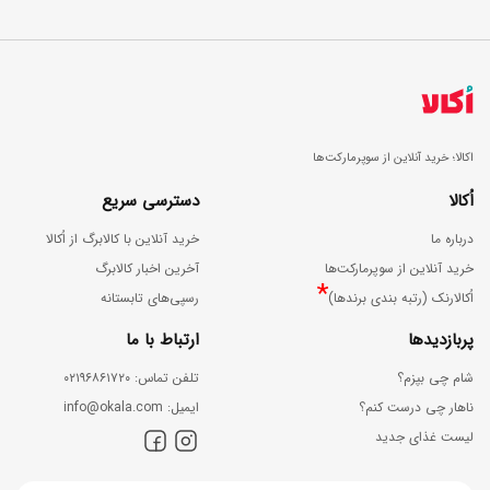
اکالا؛ خرید آنلاین از سوپرمارکت‌ها
اُکالا
دسترسی سریع
درباره ما
خرید آنلاین با کالابرگ از اُکالا
خرید آنلاین از سوپرمارکت‌ها
آخرین اخبار کالابرگ
*
اُکالارنک (رتبه بندی برندها)
رسپی‌های تابستانه
پربازدیدها
ارتباط با ما
شام چی بپزم؟
ﺗﻠﻔﻦ ﺗﻤﺎس: ۰۲۱۹۶۸۶۱۷۲۰
ناهار چی درست کنم؟
اﯾﻤﯿﻞ: info@okala.com
لیست غذای جدید