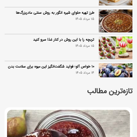
طرز تهیه حلوای شیره انگور به روش سنتی مادربزرگ‌ها
15 مرداد 1405
تربچه را با این روش در کنار غذا سرو کنید
15 مرداد 1405
۱۰ خواص آلو؛ فواید شگفت‌انگیز این میوه برای سلامت بدن
14 مرداد 1405
تازه‌ترین مطالب
فردا ۱۵ مرداد کالابرگ این افراد واریز می‌شود
14 مرداد 1405
زمان شارژ کالابرگ تغییر کرد؛ جزئیات برنامه جدید واریز اعتبار
در مرداد
14 مرداد 1405