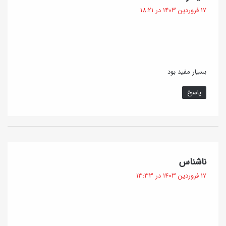
ف
17 فروردین 1403 در 18:21
ت
:
بسیار مفید بود
پاسخ
گ
ناشناس
ف
17 فروردین 1403 در 13:33
ت
: