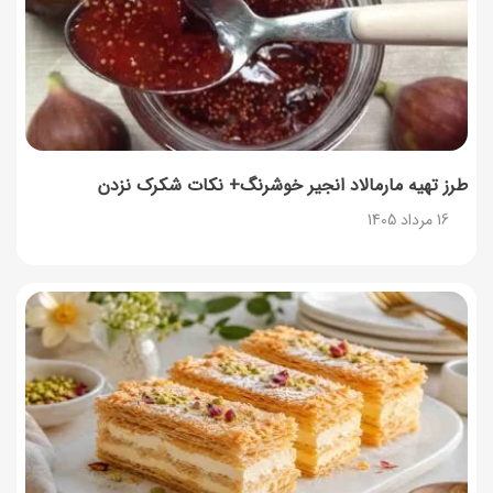
توصیه‌های مهم برای دفع انواع حشرات در خانه
14 مرداد 1405
طرز تهیه آلبالو شور خانگی؛ خوش‌رنگ و بدون کپک
14 مرداد 1405
طرز تهیه مارمالاد انجیر خوشرنگ+ نکات شکرک نزدن
16 مرداد 1405
طرز تهیه پنکیک با شیره انگور؛ صبحانه‌ای سالم و انرژی‌بخش
14 مرداد 1405
۳۵ لیست غذاهای جدید و متفاوت؛ برای ناهار و مهمانی
14 مرداد 1405
طرز تهیه پش ملبا (پیچ ملبا)؛ دسر کلاسیک هلو و بستنی
13 مرداد 1405