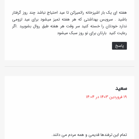
هفته ای یک بار ‌اشپزخانه را‌تمیز‌کن تا عید ‌احتیاج نباشد ‌چند روز گرفتار
باشید . سرویس بهداشتی که هر هفته تمیز ‌میشود ‌برای عید ‌لزومی
ندارد خودتان ‌را خسته کنید سر ‌وقت ‌هر ‌هفته طبق روال بشویید .اگر
رعایت کنید ‌ بارتان برای نو روز سبک میشود
پاسخ
گ
سعید
ف
19 فروردین 1403 در 14:04
ت
:
تمام این ترفندها قدیمی و همه مردم می دانند.