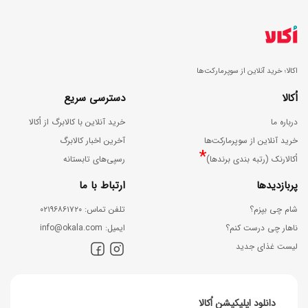
اکالا؛ خرید آنلاین از سوپرمارکت‌ها
اُکالا
دسترسی سریع
درباره ما
خرید آنلاین با کالابرگ از اُکالا
خرید آنلاین از سوپرمارکت‌ها
آخرین اخبار کالابرگ
*
اُکالارنک (رتبه بندی برندها)
رسپی‌های تابستانه
پربازدیدها
ارتباط با ما
شام چی بپزم؟
ﺗﻠﻔﻦ ﺗﻤﺎس: ۰۲۱۹۶۸۶۱۷۲۰
ناهار چی درست کنم؟
اﯾﻤﯿﻞ: info@okala.com
لیست غذای جدید
دانلود اپلیکیشن اُکالا