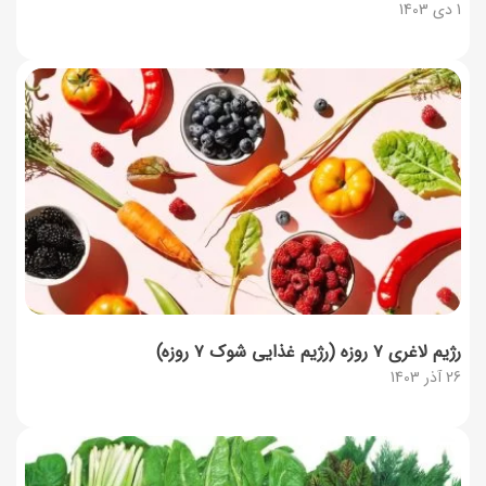
1 دی 1403
رژیم لاغری ۷ روزه (رژیم غذایی شوک ۷ روزه)
26 آذر 1403