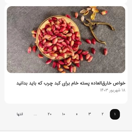
خواص خارق‌العاده پسته خام برای کبد چرب که باید بدانید
18 شهریور 1403
1
2
3
»
10
20
...
انتها