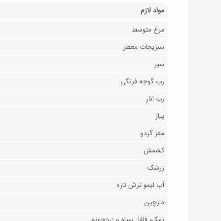
مواد لازم
مرغ متوسط
سبزیجات معطر
سیر
رب گوجه فرنگی
رب انار
پیاز
مغز گردو
کشمش
زرشک
آب لیمو ترش تازه
دارچین
نمک، فلفل سیاه و زردچوبه