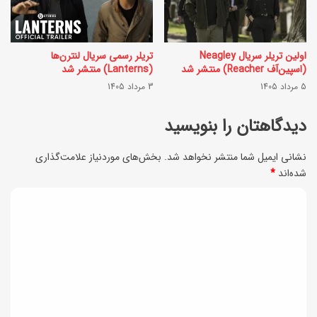
ب
ا
ا
ل
ب
و
اولین تریلر سریال Neagley
تریلر رسمی سریال لنترن‌ها
(اسپین‌آف Reacher) منتشر شد
(Lanterns) منتشر شد
ی
س
5 مرداد 1405
3 مرداد 1405
د
ا
ر
دیدگاهتان را بنویسید
د
م
ه
نشانی ایمیل شما منتشر نخواهد شد.
بخش‌های موردنیاز علامت‌گذاری
ا
؛
شده‌اند
*
ه
ه
د
ی
م
ی
ت
ا
د
ا
ه
ب
گ
ن
ه
ا
گ