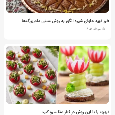
طرز تهیه پنکیک با شیره انگور؛ صبحانه‌ای سالم و انرژی‌بخش
14 مرداد 1405
طرز تهیه حلوای شیره انگور به روش سنتی مادربزرگ‌ها
15 مرداد 1405
۳۵ لیست غذاهای جدید و متفاوت؛ برای ناهار و مهمانی
14 مرداد 1405
طرز تهیه پش ملبا (پیچ ملبا)؛ دسر کلاسیک هلو و بستنی
13 مرداد 1405
طرز تهیه حلوای بحرینی؛ دسر سنتی خاورمیانه‌ای
13 مرداد 1405
تربچه را با این روش در کنار غذا سرو کنید