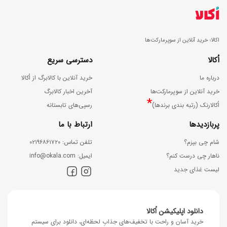
اکالا؛ خرید آنلاین از سوپرمارکت‌ها
اُکالا
دسترسی سریع
درباره ما
خرید آنلاین با کالابرگ از اُکالا
خرید آنلاین از سوپرمارکت‌ها
آخرین اخبار کالابرگ
*
اُکالارنک (رتبه بندی برندها)
رسپی‌های تابستانه
پربازدیدها
ارتباط با ما
شام چی بپزم؟
ﺗﻠﻔﻦ ﺗﻤﺎس: ۰۲۱۹۶۸۶۱۷۲۰
ناهار چی درست کنم؟
اﯾﻤﯿﻞ: info@okala.com
لیست غذای جدید
دانلود اپلیکیشن اُکالا
خرید آسان و راحت با تخفیف‌های جذابِ لحظه‌ای، دانلود برای سیستم