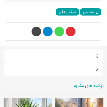
روانشناسی
سبک زندگی
‫پین‌ترست
واتس آپ
تلگرام
چاپ
آ
ی
ط
ن
ر
ه‌‌‌
نوشته های مشابه
ز
ک
ت
ن
ه
س