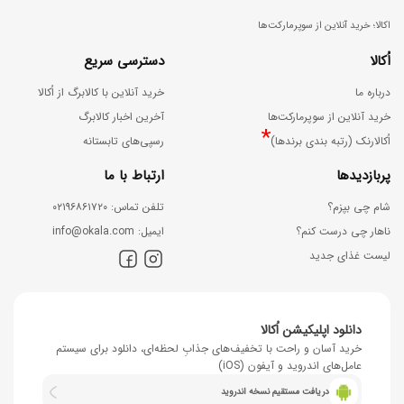
اکالا؛ خرید آنلاین از سوپرمارکت‌ها
اُکالا
دسترسی سریع
درباره ما
خرید آنلاین با کالابرگ از اُکالا
خرید آنلاین از سوپرمارکت‌ها
آخرین اخبار کالابرگ
*
اُکالارنک (رتبه بندی برندها)
رسپی‌های تابستانه
پربازدیدها
ارتباط با ما
شام چی بپزم؟
ﺗﻠﻔﻦ ﺗﻤﺎس: ۰۲۱۹۶۸۶۱۷۲۰
ناهار چی درست کنم؟
اﯾﻤﯿﻞ: info@okala.com
لیست غذای جدید
دانلود اپلیکیشن اُکالا
خرید آسان و راحت با تخفیف‌های جذابِ لحظه‌ای، دانلود برای سیستم
عامل‌های اندروید و آیفون (iOS)
دریافت مستقیم نسخه اندروید