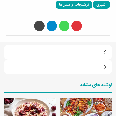
آشپزی
ترشیجات و سس‌ها
‫پین‌ترست
واتس آپ
تلگرام
چاپ
ب
ا
ط
س
ر
و
نوشته های مشابه
ز
پ
ت
ر
ه
ت
ی
خ