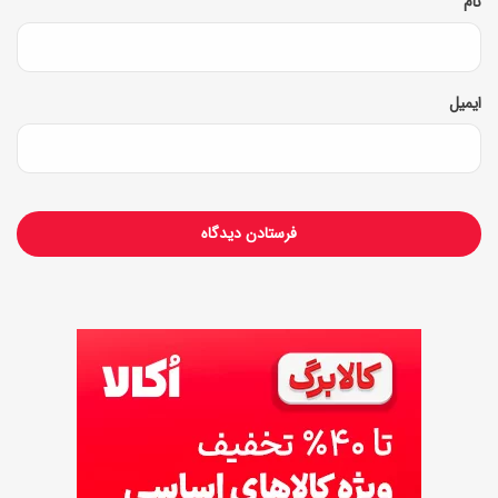
نام
ر
ت
خ
ایمیل
ف
ی
ف