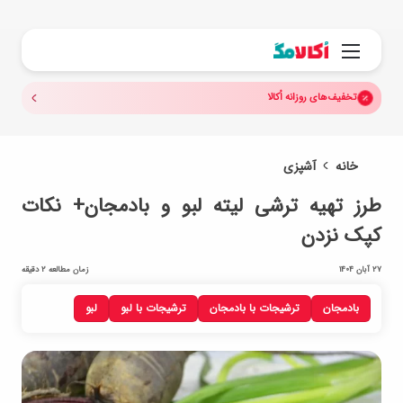
جستجو.
منو
تخفیف‌های روزانه اُکالا
خانه
آشپزی
طرز تهیه ترشی لیته لبو و بادمجان+ نکات
کپک نزدن
27 آبان 1404
زمان مطالعه 2 دقیقه
بادمجان
ترشیجات با بادمجان
ترشیجات با لبو
لبو