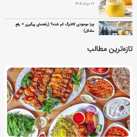
17 مرداد 1405
چرا موجودی کالابرگ کم شده؟ (راهنمای پیگیری + رفع
مشکل)
17 مرداد 1405
تازه‌ترین مطالب
ساخت فیلم سینمایی «Game of Thrones» رسماً تأیید شد
17 مرداد 1405
آموزش گام به گام برنامه شمیم کالابرگ
17 مرداد 1405
لیست شهرهای فعال اُکالا
17 مرداد 1405
روش‌های استعلام کالابرگ (فعال بودن و موجودی)