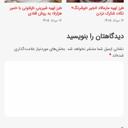
س
س
طرز تهیه مارمالاد انجیر خوشرنگ+
طرز تهیه شیرینی ناپلئونی با خمیر
ر
و
نکات شکرک نزدن
هزارلا؛ به روش قنادی
خ
16 مرداد 1405
16 مرداد 1405
ن
و
م
دیدگاهتان را بنویسید
ش
ش
م
نشانی ایمیل شما منتشر نخواهد شد.
بخش‌های موردنیاز علامت‌گذاری
!
شده‌اند
*
ز
ت
ه
د
ا
پ
ی
۵
ا
۰
د
ی
٪
گ
ی
س
ا
ز
و
ه
ی
پ
*