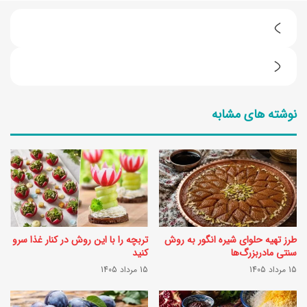
خ
د
3
ا
د
ح
نوشته های مشابه
ل
ا
ی
ف
ل
ظ
ب
ی
ر
ب
ا
ا
طرز تهیه حلوای شیره انگور به روش
تربچه را با این روش در کنار غذا سرو
ی
ل
سنتی مادربزرگ‌ها
کنید
ا
15 مرداد 1405
15 مرداد 1405
ک‌
ی
ه