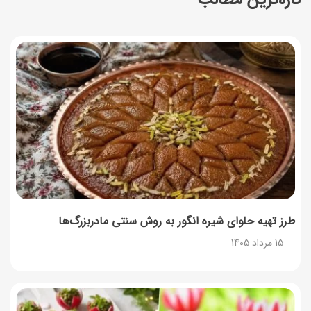
زمان شارژ کالابرگ تغییر کرد؛ جزئیات برنامه جدید واریز اعتبار
در مرداد
14 مرداد 1405
توصیه‌های مهم برای دفع انواع حشرات در خانه
14 مرداد 1405
طرز تهیه آلبالو شور خانگی؛ خوش‌رنگ و بدون کپک
14 مرداد 1405
طرز تهیه پنکیک با شیره انگور؛ صبحانه‌ای سالم و انرژی‌بخش
14 مرداد 1405
طرز تهیه حلوای شیره انگور به روش سنتی مادربزرگ‌ها
15 مرداد 1405
۳۵ لیست غذاهای جدید و متفاوت؛ برای ناهار و مهمانی
14 مرداد 1405
طرز تهیه پش ملبا (پیچ ملبا)؛ دسر کلاسیک هلو و بستنی