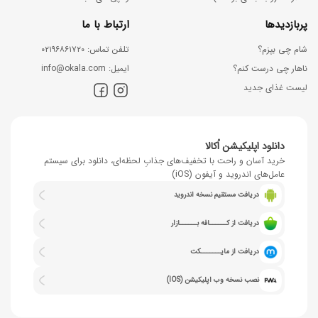
پربازدیدها
ارتباط با ما
شام چی بپزم؟
ﺗﻠﻔﻦ ﺗﻤﺎس: ۰۲۱۹۶۸۶۱۷۲۰
ناهار چی درست کنم؟
اﯾﻤﯿﻞ: info@okala.com
لیست غذای جدید
دانلود اپلیکیشن اُکالا
خرید آسان و راحت با تخفیف‌های جذابِ لحظه‌ای، دانلود برای سیستم
عامل‌های اندروید و آیفون (iOS)
دریافت مستقیم نسخه اندروید
دریافت از کــــــافه بــــــازار
دریافت از مایـــــــکت
نصب نسخه وب اپلیکیشن (IOS)