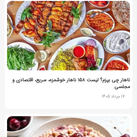
آموزش گام به گام برنامه شمیم کالابرگ
17 مرداد 1405
لیست شهرهای فعال اُکالا
17 مرداد 1405
روش‌های استعلام کالابرگ (فعال بودن و موجودی)
17 مرداد 1405
ناهار چی بپزم؟ لیست ۱۵۸ ناهار خوشمزه، سریع، اقتصادی و
مجلسی
راهنمای اعتراض به کالابرگ مرداد ۱۴۰۵ + شماره پشتیبانی
17 مرداد 1405
17 مرداد 1405
نحوه دریافت رمز خرید کالابرگ برای خرید آنلاین (رمز
یکبارمصرف کالابرگ)
17 مرداد 1405