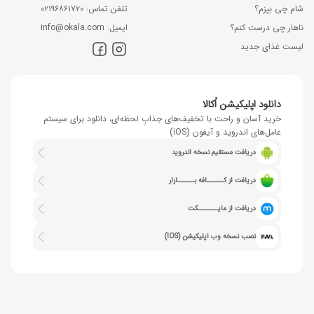
شام چی بپزم؟
ﺗﻠﻔﻦ ﺗﻤﺎس: ۰۲۱۹۶۸۶۱۷۲۰
ناهار چی درست کنم؟
اﯾﻤﯿﻞ: info@okala.com
لیست غذای جدید
دانلود اپلیکیشن اُکالا
خرید آسان و راحت با تخفیف‌های جذابِ لحظه‌ای، دانلود برای سیستم
عامل‌های اندروید و آیفون (iOS)
دریافت مستقیم نسخه اندروید
دریافت از کــــــافه بــــــازار
دریافت از مایـــــــکت
نصب نسخه وب اپلیکیشن (IOS)