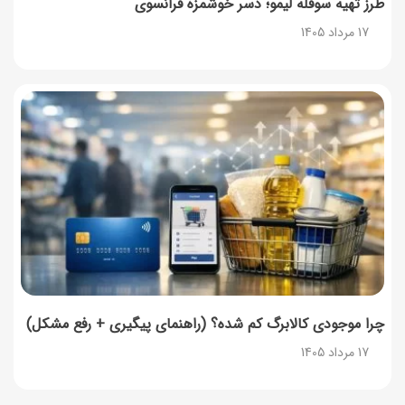
طرز تهیه سوفله لیمو؛ دسر خوشمزه فرانسوی
17 مرداد 1405
چرا موجودی کالابرگ کم شده؟ (راهنمای پیگیری + رفع مشکل)
17 مرداد 1405