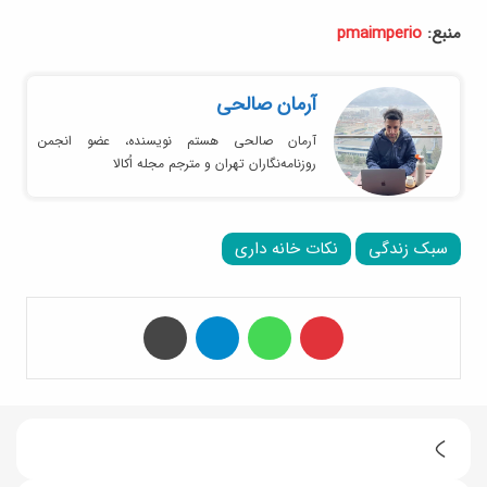
منبع:
pmaimperio
آرمان صالحی
آرمان صالحی هستم نویسنده، عضو انجمن
روزنامه‌نگاران تهران و مترجم مجله اُکالا
سبک زندگی
نکات خانه داری
‫پین‌ترست
واتس آپ
تلگرام
چاپ
م