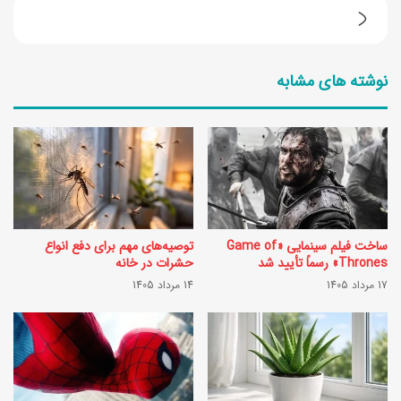
ع
پ
ر
ا
ف
نوشته های مشابه
پ
ی
و
ا
ش
ن
د
و
س
ا
ت‌
ع
ساخت فیلم سینمایی «Game of
توصیه‌های مهم برای دفع انواع
ب
ت
Thrones» رسماً تأیید شد
حشرات در خانه
ا
17 مرداد 1405
14 مرداد 1405
ر
ف
ا
ن
ر
و
ی
ز