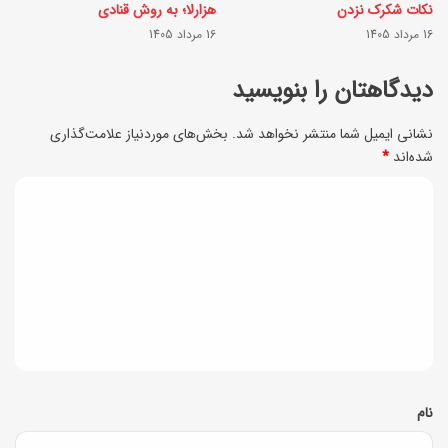
ف
نکات شکرک نزدن
هزارلا؛ به روش قنادی
ه‌
16 مرداد 1405
16 مرداد 1405
ا
دیدگاهتان را بنویسید
ی
؛
نشانی ایمیل شما منتشر نخواهد شد.
بخش‌های موردنیاز علامت‌گذاری
شده‌اند
*
س
ا
د
د
ی
ه
د
و
گ
س
ا
ر
ه
ی
*
نام
ع