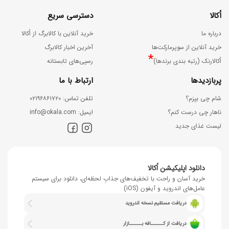
اُکالا
دسترسی سریع
درباره ما
خرید آنلاین با کالابرگ از اُکالا
خرید آنلاین از سوپرمارکت‌ها
آخرین اخبار کالابرگ
*
اُکالارنک (رتبه بندی برندها)
رسپی‌های تابستانه
پربازدیدها
ارتباط با ما
شام چی بپزم؟
ﺗﻠﻔﻦ ﺗﻤﺎس: ۰۲۱۹۶۸۶۱۷۲۰
ناهار چی درست کنم؟
اﯾﻤﯿﻞ: info@okala.com
لیست غذای جدید
دانلود اپلیکیشن اُکالا
خرید آسان و راحت با تخفیف‌های جذابِ لحظه‌ای، دانلود برای سیستم
عامل‌های اندروید و آیفون (iOS)
دریافت مستقیم نسخه اندروید
دریافت از کــــــافه بــــــازار