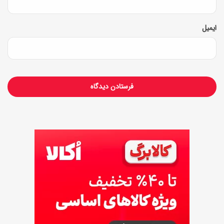
+
ایمیل
ن
ک
ا
ت
ک
پ
ک
ن
ز
د
ن