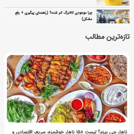
چرا موجودی کالابرگ کم شده؟ (راهنمای پیگیری + رفع
مشکل)
17 مرداد 1405
تازه‌ترین مطالب
ساخت فیلم سینمایی «Game of Thrones» رسماً تأیید شد
17 مرداد 1405
آموزش گام به گام برنامه شمیم کالابرگ
17 مرداد 1405
لیست شهرهای فعال اُکالا
17 مرداد 1405
روش‌های استعلام کالابرگ (فعال بودن و موجودی)
17 مرداد 1405
ناهار چی بپزم؟ لیست ۱۵۸ ناهار خوشمزه، سریع، اقتصادی و