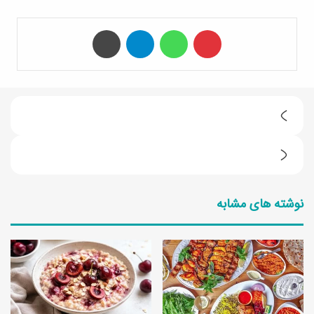
‫پین‌ترست
واتس آپ
تلگرام
چاپ
ک
ا
ط
ل
ر
ر
نوشته های مشابه
ز
ی
ت
ن
ه
ا
ی
ن
ه
ج