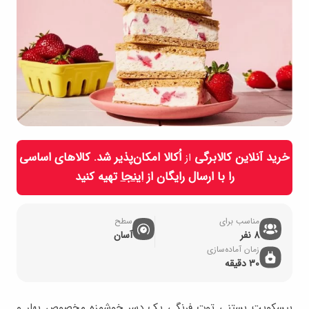
خرید آنلاین کالابرگی
اُکالا امکان‌پذیر شد. کالاهای اساسی
از
را با ارسال رایگان از
اینجا
تهیه کنید
مناسب برای
سطح
8 نفر
آسان
زمان آماده‌سازی
30 دقیقه
بیسکویت بستنی توت فرنگی یک دسر خوشمزه مخصوص بهار و