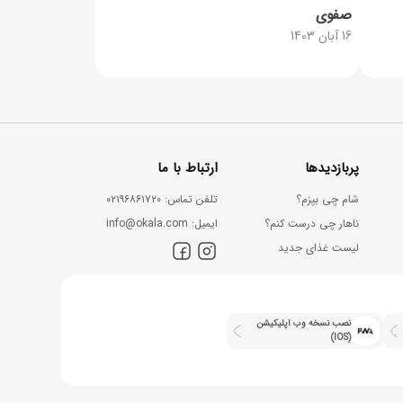
صفوی
16 آبان 1403
پربازدیدها
ارتباط با ما
شام چی بپزم؟
ﺗﻠﻔﻦ ﺗﻤﺎس: ۰۲۱۹۶۸۶۱۷۲۰
ناهار چی درست کنم؟
اﯾﻤﯿﻞ: info@okala.com
لیست غذای جدید
نصب نسخه وب اپلیکیشن
(IOS)