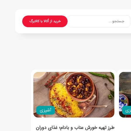
جستجو...
خرید از اُکالا با کالابرگ
زی
آشپزی
طرز تهیه خورش عناب و بادام؛ غذای دوران