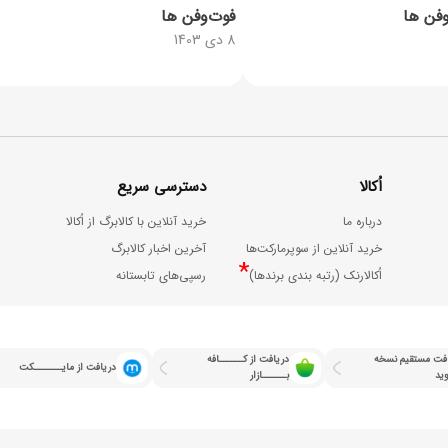
وفن ها
فوت‌وفن ها
8 دی 1403
اُکالا
دسترسی سریع
درباره ما
خرید آنلاین با کالابرگ از اُکالا
خرید آنلاین از سوپرمارکت‌ها
آخرین اخبار کالابرگ
*
اُکالارنک (رتبه بندی برندها)
رسپی‌های تابستانه
فت مستقیم نسخه
دریافت از کــــــافه
دریافت از مایـــــــکت
وید
بــــــازار