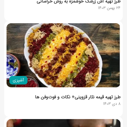
طرز تهیه آش زرشک خوشمزه به روش خراسانی
24 بهمن 1403
آشپزی
طرز تهیه قیمه نثار قزوینی+ نکات و فوت‌وفن ها
8 دی 1403