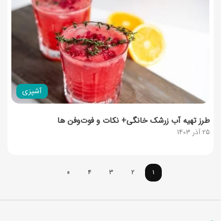
آشپزی
طرز تهیه آب زرشک خانگی+ نکات و فوت‌وفن ها
25 آذر 1403
»
4
3
2
1