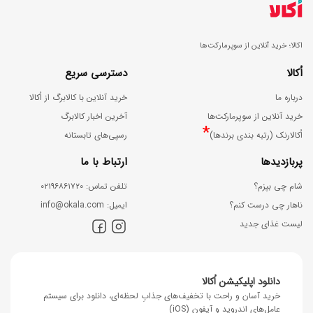
اکالا؛ خرید آنلاین از سوپرمارکت‌ها
اُکالا
دسترسی سریع
درباره ما
خرید آنلاین با کالابرگ از اُکالا
خرید آنلاین از سوپرمارکت‌ها
آخرین اخبار کالابرگ
*
اُکالارنک (رتبه بندی برندها)
رسپی‌های تابستانه
پربازدیدها
ارتباط با ما
شام چی بپزم؟
ﺗﻠﻔﻦ ﺗﻤﺎس: ۰۲۱۹۶۸۶۱۷۲۰
ناهار چی درست کنم؟
اﯾﻤﯿﻞ: info@okala.com
لیست غذای جدید
دانلود اپلیکیشن اُکالا
خرید آسان و راحت با تخفیف‌های جذابِ لحظه‌ای، دانلود برای سیستم
عامل‌های اندروید و آیفون (iOS)