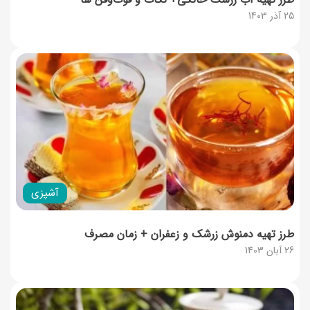
25 آذر 1403
آشپزی
طرز تهیه دمنوش زرشک و زعفران + زمان مصرف
26 آبان 1403