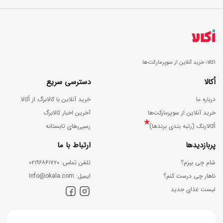
اکالا؛ خرید آنلاین از سوپرمارکت‌ها
اُکالا
دسترسی سریع
درباره ما
خرید آنلاین با کالابرگ از اُکالا
خرید آنلاین از سوپرمارکت‌ها
آخرین اخبار کالابرگ
*
اُکالارنک (رتبه بندی برندها)
رسپی‌های تابستانه
پربازدیدها
ارتباط با ما
شام چی بپزم؟
ﺗﻠﻔﻦ ﺗﻤﺎس: ۰۲۱۹۶۸۶۱۷۲۰
ناهار چی درست کنم؟
اﯾﻤﯿﻞ: info@okala.com
لیست غذای جدید