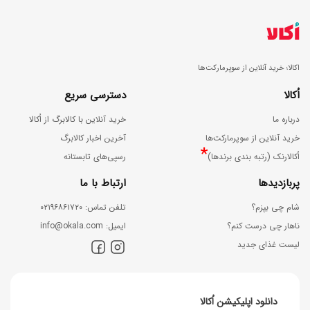
اکالا؛ خرید آنلاین از سوپرمارکت‌ها
اُکالا
دسترسی سریع
درباره ما
خرید آنلاین با کالابرگ از اُکالا
خرید آنلاین از سوپرمارکت‌ها
آخرین اخبار کالابرگ
*
اُکالارنک (رتبه بندی برندها)
رسپی‌های تابستانه
پربازدیدها
ارتباط با ما
شام چی بپزم؟
ﺗﻠﻔﻦ ﺗﻤﺎس: ۰۲۱۹۶۸۶۱۷۲۰
ناهار چی درست کنم؟
اﯾﻤﯿﻞ: info@okala.com
لیست غذای جدید
دانلود اپلیکیشن اُکالا