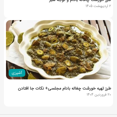
2 اردیبهشت 1405
آشپزی
طرز تهیه خورشت چغاله بادام مجلسی+ نکات جا افتادن
20 فروردین 1404