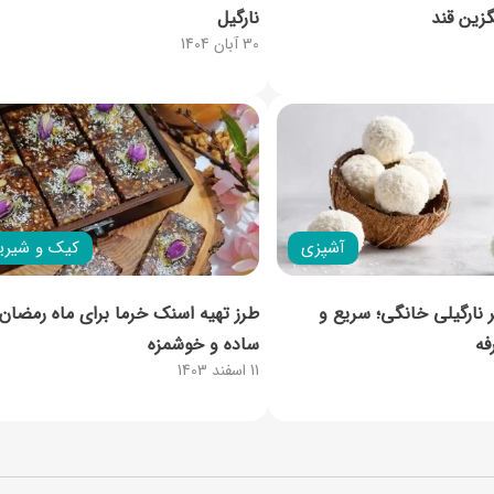
زین قند
نارگیل
30 آبان 1404
آشپزی
کیک و شیری
 نارگیلی خانگی؛ سریع و
طرز تهیه اسنک خرما برای ماه رمضان؛
فه
ساده و خوشمزه
11 اسفند 1403