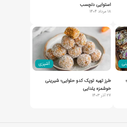
استوایی دلچسب
18 مرداد 1404
نی
آشپزی
طرز تهیه توپک کدو حلوایی؛ شیرینی
خوشمزه یلدایی
27 آذر 1403