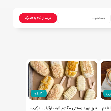
جستجو...
خرید از اُکالا با کالابرگ
زی
آشپزی
 طعم
طرز تهیه بستنی مگنوم انبه نارگیلی؛ ترکیب