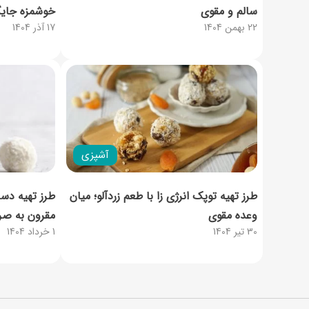
سالم و مقوی
خوشمزه جایگ
22 بهمن 1404
17 آذر 1404
آشپزی
طرز تهیه توپک انرژی زا با طعم زردآلو؛ میان
طرز تهیه دسر
وعده مقوی
مقرون به صر
30 تیر 1404
1 خرداد 1404