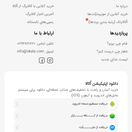
درباره ما
خرید آنلاین با کالابرگ از اُکالا
خرید آنلاین از سوپرمارکت‌ها
آخرین اخبار کالابرگ
*
اُکالارنک (رتبه بندی برندها)
رسپی‌های تابستانه
پربازدیدها
ارتباط با ما
شام چی بپزم؟
ﺗﻠﻔﻦ ﺗﻤﺎس: ۰۲۱۹۶۸۶۱۷۲۰
ناهار چی درست کنم؟
اﯾﻤﯿﻞ: info@okala.com
لیست غذای جدید
دانلود اپلیکیشن اُکالا
خرید آسان و راحت با تخفیف‌های جذابِ لحظه‌ای، دانلود برای سیستم
عامل‌های اندروید و آیفون (iOS)
دریافت مستقیم نسخه اندروید
دریافت از کــــــافه بــــــازار
دریافت از مایـــــــکت