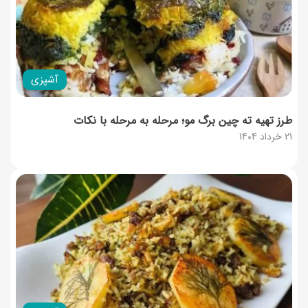
آشپزی
طرز تهیه ته چین برگ مو؛ مرحله به مرحله با نکات
21 خرداد 1404