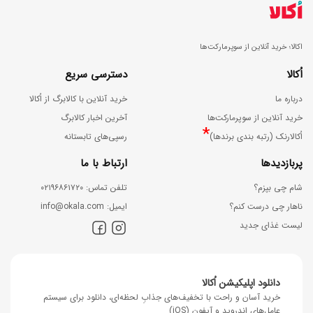
اکالا؛ خرید آنلاین از سوپرمارکت‌ها
اُکالا
دسترسی سریع
درباره ما
خرید آنلاین با کالابرگ از اُکالا
خرید آنلاین از سوپرمارکت‌ها
آخرین اخبار کالابرگ
*
اُکالارنک (رتبه بندی برندها)
رسپی‌های تابستانه
پربازدیدها
ارتباط با ما
شام چی بپزم؟
ﺗﻠﻔﻦ ﺗﻤﺎس: ۰۲۱۹۶۸۶۱۷۲۰
ناهار چی درست کنم؟
اﯾﻤﯿﻞ: info@okala.com
لیست غذای جدید
دانلود اپلیکیشن اُکالا
خرید آسان و راحت با تخفیف‌های جذابِ لحظه‌ای، دانلود برای سیستم
عامل‌های اندروید و آیفون (iOS)