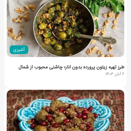
آشپزی
طرز تهیه زیتون پرورده بدون انار؛ چاشنی محبوب از شمال
6 آبان 1403