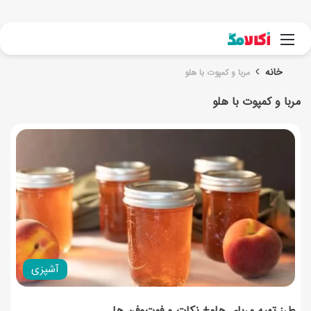
جست
منو
خانه
مربا و کمپوت با هلو
مربا و کمپوت با هلو
آشپزی
طرز تهیه مربای هلو+ نکات و فوت‌و‌فن ها