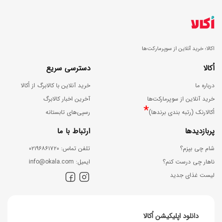
اکالا؛ خرید آنلاین از سوپرمارکت‌ها
اُکالا
دسترسی سریع
درباره ما
خرید آنلاین با کالابرگ از اُکالا
خرید آنلاین از سوپرمارکت‌ها
آخرین اخبار کالابرگ
*
اُکالارنک (رتبه بندی برندها)
رسپی‌های تابستانه
پربازدیدها
ارتباط با ما
شام چی بپزم؟
ﺗﻠﻔﻦ ﺗﻤﺎس: ۰۲۱۹۶۸۶۱۷۲۰
ناهار چی درست کنم؟
اﯾﻤﯿﻞ: info@okala.com
لیست غذای جدید
دانلود اپلیکیشن اُکالا