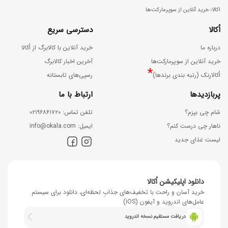
اکالا؛ خرید آنلاین از سوپرمارکت‌ها
اُکالا
دسترسی سریع
درباره ما
خرید آنلاین با کالابرگ از اُکالا
خرید آنلاین از سوپرمارکت‌ها
آخرین اخبار کالابرگ
*
اُکالارنک (رتبه بندی برندها)
رسپی‌های تابستانه
پربازدیدها
ارتباط با ما
شام چی بپزم؟
ﺗﻠﻔﻦ ﺗﻤﺎس: ۰۲۱۹۶۸۶۱۷۲۰
ناهار چی درست کنم؟
اﯾﻤﯿﻞ: info@okala.com
لیست غذای جدید
دانلود اپلیکیشن اُکالا
خرید آسان و راحت با تخفیف‌های جذابِ لحظه‌ای، دانلود برای سیستم
عامل‌های اندروید و آیفون (iOS)
دریافت مستقیم نسخه اندروید