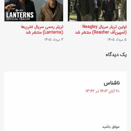
ی
ا
م
ز
ع
ح
اولین تریلر سریال Neagley
تریلر رسمی سریال لنترن‌ها
(اسپین‌آف Reacher) منتشر شد
(Lanterns) منتشر شد
ط
ی
5 مرداد 1405
3 مرداد 1405
ر
ا
،
یک دیدگاه
ت
خ
د
ا
ر
ن
گ
ناشناس
ق
ف
ه‌
20 آبان 1403 در 13:42
ل
ت
خ
ب
:
و
ک
د
و
موفق باشید
ر
ی