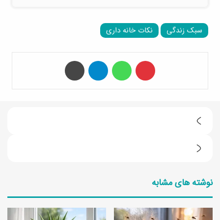
سبک زندگی
نکات خانه داری
‫پین‌ترست
واتس آپ
تلگرام
چاپ
ت
ا
ب
ل
ا
ا
نوشته های مشابه
ا
ب
ی
پ
ن
س