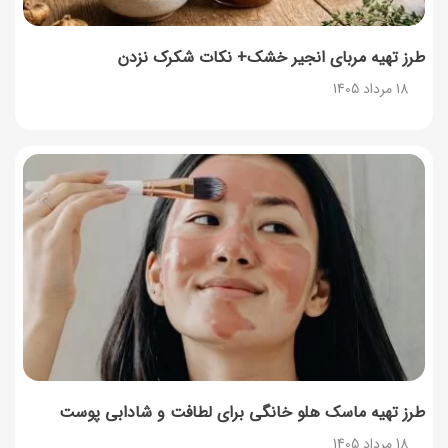
طرز تهیه محلبی انجیر؛ دسر خوشمزه با طعم انجیر تازه
17 مرداد 1405
طرز تهیه مربای انجیر خشک+ نکات شکرک نزدن
18 مرداد 1405
طرز تهیه سوفله لیمو؛ دسر فرانسوی پف‌دار و خوش‌عطر
فرانسوی
17 مرداد 1405
چرا موجودی کالابرگ کم شده؟ (راهنمای پیگیری + رفع
مشکل)
17 مرداد 1405
ساخت فیلم سینمایی «Game of Thrones» رسماً تأیید شد
17 مرداد 1405
طرز تهیه ماسک هلو خانگی برای لطافت و شادابی پوست
18 مرداد 1405