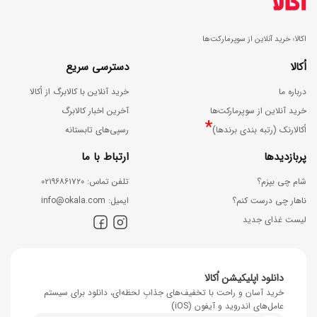
اکالا؛ خرید آنلاین از سوپرمارکت‌ها
اُکالا
دسترسی سریع
درباره ما
خرید آنلاین با کالابرگ از اُکالا
خرید آنلاین از سوپرمارکت‌ها
آخرین اخبار کالابرگ
*
اُکالارنک (رتبه بندی برندها)
رسپی‌های تابستانه
پربازدیدها
ارتباط با ما
شام چی بپزم؟
ﺗﻠﻔﻦ ﺗﻤﺎس: ۰۲۱۹۶۸۶۱۷۲۰
ناهار چی درست کنم؟
اﯾﻤﯿﻞ: info@okala.com
لیست غذای جدید
دانلود اپلیکیشن اُکالا
خرید آسان و راحت با تخفیف‌های جذابِ لحظه‌ای، دانلود برای سیستم
عامل‌های اندروید و آیفون (iOS)