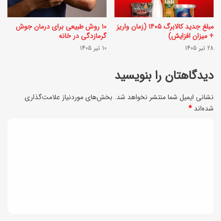
ن
ا
ی
ج
مبلغ جدید کالابرگ ۱۴۰۵ (زمان واریز
۱۰ روش طبیعی برای درمان جوش
ب
؛
+ میزان افزایش)
گرمازدگی در خانه
ا
28 تیر 1405
10 تیر 1405
غ
ب
ذ
دیدگاهتان را بنویسید
ر
ا
گ
نشانی ایمیل شما منتشر نخواهد شد.
بخش‌های موردنیاز علامت‌گذاری
ی
شده‌اند
*
م
س
و
د
ا
؛
ی
د
ب
ه
د
ه
ب
گ
ر
ر
ا
و
ا
ه