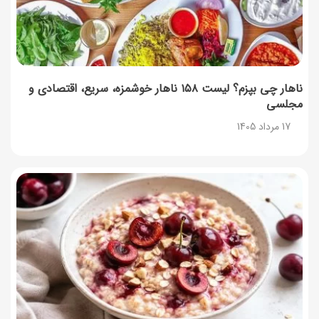
17 مرداد 1405
روش‌های استعلام کالابرگ (فعال بودن و موجودی)
17 مرداد 1405
ناهار چی بپزم؟ لیست ۱۵۸ ناهار خوشمزه، سریع، اقتصادی و
مجلسی
راهنمای اعتراض به کالابرگ مرداد ۱۴۰۵ + شماره پشتیبانی
17 مرداد 1405
17 مرداد 1405
نحوه دریافت رمز خرید کالابرگ برای خرید آنلاین (رمز
یکبارمصرف کالابرگ)
17 مرداد 1405
طرز تهیه مارمالاد انجیر خوشرنگ+ نکات شکرک نزدن
16 مرداد 1405