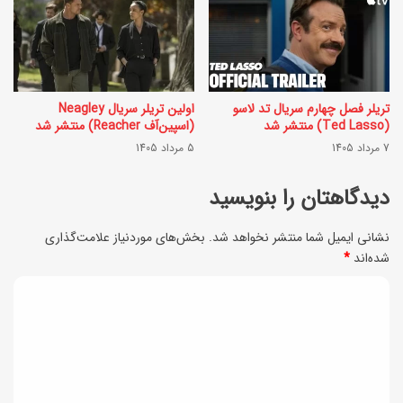
ر
ی
د
ن
ف
ت
و
ف
تریلر فصل چهارم سریال تد لاسو
اولین تریلر سریال Neagley
(Ted Lasso) منتشر شد
(اسپین‌آف Reacher) منتشر شد
ر
ل
7 مرداد 1405
5 مرداد 1405
ی
ی
ب
دیدگاهتان را بنویسید
ک
ر
س
نشانی ایمیل شما منتشر نخواهد شد.
بخش‌های موردنیاز علامت‌گذاری
ا
!
شده‌اند
*
ی
د
ش
ی
ا
د
م
و
گ