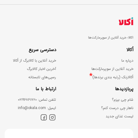
اکالا؛ خرید آنلاین از سوپرمارکت‌ها
اُکالا
دسترسی سریع
درباره ما
خرید آنلاین با کالابرگ از اُکالا
خرید آنلاین از سوپرمارکت‌ها
آخرین اخبار کالابرگ
*
اُکالارنک (رتبه بندی برندها)
رسپی‌های تابستانه
پربازدیدها
ارتباط با ما
شام چی بپزم؟
ﺗﻠﻔﻦ ﺗﻤﺎس: ۰۲۱۹۶۸۶۱۷۲۰
ناهار چی درست کنم؟
اﯾﻤﯿﻞ: info@okala.com
لیست غذای جدید