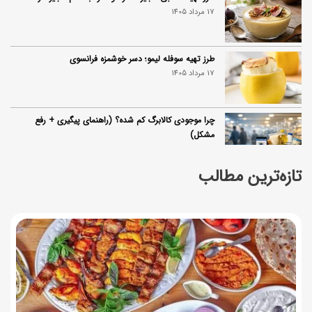
17 مرداد 1405
طرز تهیه سوفله لیمو؛ دسر خوشمزه فرانسوی
17 مرداد 1405
چرا موجودی کالابرگ کم شده؟ (راهنمای پیگیری + رفع
مشکل)
17 مرداد 1405
تازه‌ترین مطالب
ساخت فیلم سینمایی «Game of Thrones» رسماً تأیید شد
17 مرداد 1405
آموزش گام به گام برنامه شمیم کالابرگ
17 مرداد 1405
لیست شهرهای فعال اُکالا