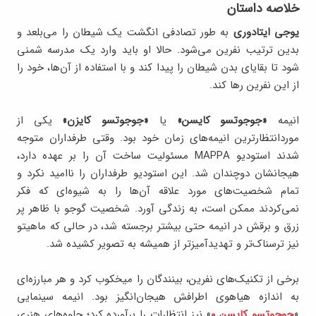
خلاصه داستان
یوجی ایتادوری
به طور تصادفی انگشت یک شیطان را می‌بلعد و
بدین ترتیب نفرین می‌شود. حالا او باید وارد یک مدرسه‌ شمنی
شود تا بقایای بدن شیطان را پیدا کند و با استفاده از آن‌ها، خود را
از این نفرین رها کند.
انیمه
«جوجوتسو کایسن»
یا
«جوجوتسو کایزن»
یکی از
موردانتظارترین انیمه‌های زمان خود بود. وقتی طرفداران متوجه
شدند استودیو MAPPA مسئولیت ساخت آن را بر عهده دارد،
هیجانشان دوچندان شد. این استودیو طرفداران را ناامید نکرد و
تمام شخصیت‌های مورد علاقه آن‌ها را به شیوه‌ای که فکر
نمی‌کردند ممکن است، به زندگی آورد. شخصیت گوجو با ظاهر پر
زرق و برقش در انیمه حتی بیشتر برجسته شد، در حالی که ماهیتو
نیز ترسناک‌تر و تهدیدآمیزتر از همیشه به تصویر کشیده شد.
برخی از تکنیک‌های نفرین، بینندگان را میخکوب کرد و هر مبارزه‌ای
به اندازه هیاهوی اطرافش هیجان‌انگیز بود. انیمه سینمایی
«
جوجوتسو کایسن ۰
» نیز انتظارات را برآورده کرد؛ جلوه‌های هنری