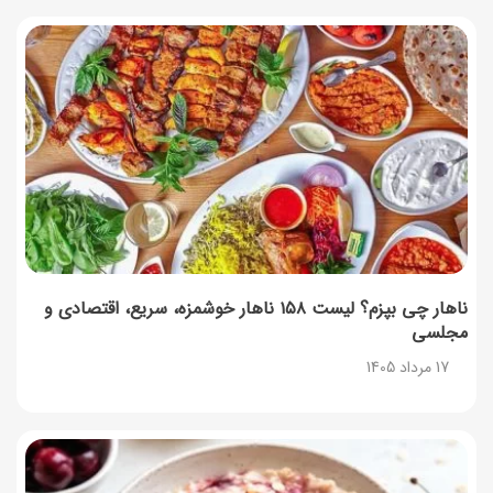
آموزش گام به گام برنامه شمیم کالابرگ
17 مرداد 1405
لیست شهرهای فعال اُکالا
17 مرداد 1405
روش‌های استعلام کالابرگ (فعال بودن و موجودی)
17 مرداد 1405
ناهار چی بپزم؟ لیست ۱۵۸ ناهار خوشمزه، سریع، اقتصادی و
مجلسی
راهنمای اعتراض به کالابرگ مرداد ۱۴۰۵ + شماره پشتیبانی
17 مرداد 1405
17 مرداد 1405
نحوه دریافت رمز خرید کالابرگ برای خرید آنلاین (رمز
یکبارمصرف کالابرگ)