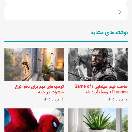
ت
ر
ا
ا
ا
نوشته های مشابه
ه
ز
ن
ب
م
ه
ا
ت
ی
ر
خ
ی
ساخت فیلم سینمایی «Game of
توصیه‌های مهم برای دفع انواع
ر
ن
Thrones» رسماً تأیید شد
حشرات در خانه
ی
17 مرداد 1405
14 مرداد 1405
س
د
ر
ز
ی
ع
ا