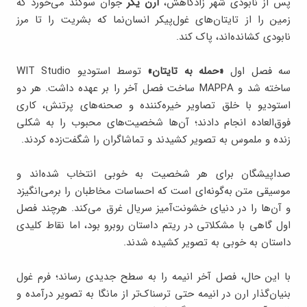
پس از نابودی شهر زادگاهش،
ارن یگر
جوان سوگند می‌خورد که
زمین را از تایتان‌های غول‌پیکر انسان‌نما که بشریت را تا مرز
نابودی کشانده‌اند، پاک کند.
سه فصل اول
«حمله به تایتان»
توسط استودیو WIT Studio
ساخته شد و MAPPA ساخت فصل آخر را بر عهده داشت. هر دو
استودیو با خلق تصاویر خیره‌کننده و صحنه‌های پرتنش، کاری
فوق‌العاده انجام دادند؛ آن‌ها شخصیت‌های محبوب را به شکلی
زنده و ملموس به تصویر کشیدند و تماشاگران را شگفت‌زده کردند.
صداپیشگان برای هر شخصیت به خوبی انتخاب شده‌اند و
موسیقی متن به‌گونه‌ای است که احساسات مخاطبان را برمی‌انگیزد
و آن‌ها را در دنیای خشونت‌آمیز سریال غرق می‌کند. هرچند فصل
اول گاهی با مشکلاتی در ریتم داستان روبرو بود، اما نقاط کلیدی
داستان به خوبی به تصویر کشیده شدند.
با این حال، فصل آخر انیمه را به سطح جدیدی رساند؛ فرم غول
بنیان‌گذار ارن در انیمه حتی ترسناک‌تر از مانگا به تصویر درآمده و