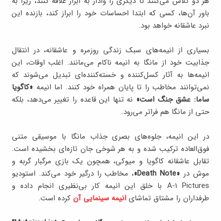
هر دو تلاش می‌کنند تا دیگری را وادار به ابراز علاقه کنند، زیرا به
باور آن‌ها، کسی که ابتدا احساسات خود را ابراز کند، بازنده‌ این
نبرد عاشقانه خواهد بود.
بسیاری از انیمه‌های سبک زندگی روزمره و عاشقانه، در انتقال
جذابیت خود از مانگا به انیمه ناکام می‌مانند. اغلب اوقات، این
انیمه‌ها به آثار کسل‌کننده و خسته‌کننده‌ای تبدیل می‌شوند که
نمی‌توانند مخاطب را تا پایان همراه خود کنند. اما انیمه
«کاگویا
ساما: عشق جنگ است»
نه تنها این قاعده را تغییر می‌دهد، بلکه
حتی از مانگا هم فراتر می‌رود.
در این انیمه، جلوه‌های بصری جذاب مانگا با موسیقی متنی
فوق‌العاده ترکیب شده و به هر شوخی جان تازه‌ای بخشیده است.
تقابل عاشقانه کاگویا و میوکی، همچون یک بازی مرگبار گربه و
موش در
«Death Note»
، مخاطب را درگیر خود می‌کند. استودیو
A-1 Pictures با خلق این انیمه کار بی‌نظیری انجام داده و
طرفداران را مشتاق تماشای
انیمه سینمایی آن
کرده است.