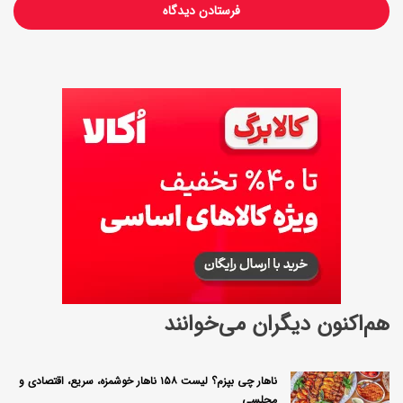
ف
ر
ا
ن
ا
ص
ل
ب
د
ا
ن
هم‌اکنون دیگران می‌خوانند
ی
د
ناهار چی بپزم؟ لیست ۱۵۸ ناهار خوشمزه، سریع، اقتصادی و
مجلسی