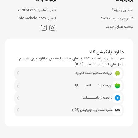
شام چی بپزم؟
ﺗﻠﻔﻦ ﺗﻤﺎس: ۰۲۱۹۶۸۶۱۷۲۰
ناهار چی درست کنم؟
اﯾﻤﯿﻞ: info@okala.com
لیست غذای جدید
دانلود اپلیکیشن اُکالا
خرید آسان و راحت با تخفیف‌های جذابِ لحظه‌ای، دانلود برای سیستم
عامل‌های اندروید و آیفون (iOS)
دریافت مستقیم نسخه اندروید
دریافت از کــــــافه بــــــازار
دریافت از مایـــــــکت
نصب نسخه وب اپلیکیشن (IOS)