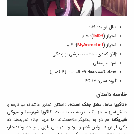
سال تولید:
2019
امتیاز (
IMDB
):
8.۵
امتیاز (
MyAnimeList
):
8.۴
ژانر:
کمدی، عاشقانه، برشی از زندگی
تم:
مدرسه‌ای
تعداد قسمت‌ها:
39 قسمت (۴ فصل)
گروه سنی:
PG-13
خلاصه داستان
«کاگویا ساما: عشق جنگ است»
، داستان کمدی عاشقانه دو نابغه و
دانش‌آموز ممتاز یک مدرسه‌ نخبه است.
کاگویا شینومیا
و
میوکی
شیروگانه
هر دو به یکدیگر علاقه‌مندند اما غرور اجازه نمی‌دهد که
یکی از آن‌ها اولین قدم را بردارد. در این بازی پیچیده وخنده‌دار،