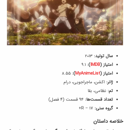
سال تولید:
2013
امتیاز (
IMDB
):
9.۱
امتیاز (
MyAnimeList
):
8.۵۵
ژانر:
اکشن، ماجراجویی، درام
تم:
نظامی، بقا
تعداد قسمت‌ها:
94 قسمت (۴ فصل)
گروه سنی:
R – 17+
خلاصه داستان