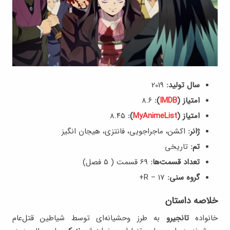
سال تولید:
2019
امتیاز (
IMDB
):
8.۶
امتیاز (
MyAnimeList
):
8.۴۵
ژانر:
اکشن، ماجراجویی، فانتزی، هیجان انگیز
تم:
تاریخی
تعداد قسمت‌ها:
69 قسمت ( ۵ فصل)
گروه سنی:
R – 17+
خلاصه داستان
خانواده‌
تانجیرو
به طرز وحشیانه‌ای توسط شیاطین قتل‌عام