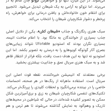
می‌شوند. در این میان، تنها او و خواهرش
نزوکو
جان سالم به در
می‌برند. اما نزوکو به آرامی به یک شیطان تبدیل می‌شود. تانجیرو
برای انتقام خون خانواده‌اش و یافتن درمانی برای خواهرش، راه
پرخطر و دشوار شکارچیان شیطان را انتخاب می‌کند.
سبک هنری رنگارنگ و جذاب
«شیطان‌ کش»
، یکی از دلایل اصلی
جذب بسیاری از خوانندگان به مانگا بود. با اعلام ساخت انیمه،
بسیاری نگران بودند که استودیو Ufotable نتواند زیبایی‌های
بصری آثار گوتوگه کویوهارو را به درستی به تصویر بکشد. اما این
استودیو نه تنها به این هدف دست یافت، بلکه فراتر از انتظار ظاهر
شد و به سبک هنری سریال عمق و جذابیت بیشتری بخشید.
برخی معتقدند که انیمیشن خیره‌کننده، نقطه قوت اصلی این
سریال است. استفاده ماهرانه از رنگ‌ها در هر صحنه، احساسات
خاصی را در بیننده برمی‌انگیزد و لحظات کلیدی را پررنگ‌تر می‌کند.
تکنیک‌های تنفسی شکارچیان شیطان به زرق و برق‌آمیزترین شکل
ممکن به تصویر کشیده شده‌اند، در حالی که شیاطین در محیط‌های
تاریک و وهم‌آلود به نمایش گذاشته می‌شوند تا هم ترس و هم