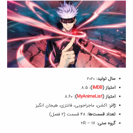
سال تولید:
2020
امتیاز (
IMDB
):
8.۵
امتیاز (
MyAnimeList
):
8.۶۰
ژانر:
اکشن، ماجراجویی، فانتزی، هیجان انگیز
تعداد قسمت‌ها:
48 قسمت (۲ فصل)
گروه سنی:
R – 17+