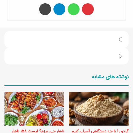
‫پین‌ترست
واتس آپ
تلگرام
چاپ
1
0
ر
ت
ژ
ق
نوشته های مشابه
ی
و
م
ی
ل
ت
ا
ک
غ
ن
ر
ن
گردو را با چه دستگاهی آسیاب کنیم
ناهار چی بپزم؟ لیست ۱۵۸ ناهار