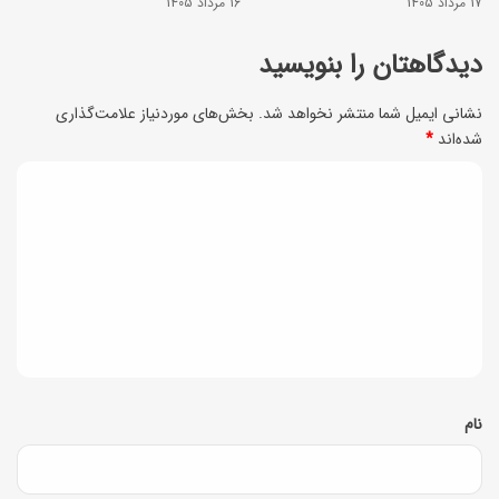
ی
17 مرداد 1405
16 مرداد 1405
ا
ی
ب
دیدگاهتان را بنویسید
ش
ش
و
نشانی ایمیل شما منتشر نخواهد شد.
بخش‌های موردنیاز علامت‌گذاری
ن
شده‌اند
*
ک
ا
7
د
س
ر
ی
ی
و
د
د
ز
گ
ه
ا
)
ه
*
نام