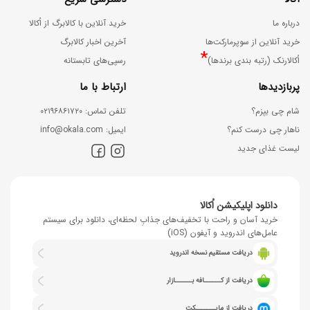
درباره ما
خرید آنلاین با کالابرگ از اُکالا
خرید آنلاین از سوپرمارکت‌ها
آخرین اخبار کالابرگ
*
اُکالارنک (رتبه بندی برندها)
رسپی‌های تابستانه
پربازدیدها
ارتباط با ما
شام چی بپزم؟
ﺗﻠﻔﻦ ﺗﻤﺎس: ۰۲۱۹۶۸۶۱۷۲۰
ناهار چی درست کنم؟
اﯾﻤﯿﻞ: info@okala.com
لیست غذای جدید
دانلود اپلیکیشن اُکالا
خرید آسان و راحت با تخفیف‌های جذابِ لحظه‌ای، دانلود برای سیستم
عامل‌های اندروید و آیفون (iOS)
دریافت مستقیم نسخه اندروید
دریافت از کــــــافه بــــــازار
دریافت از مایـــــــکت