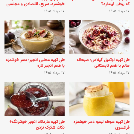
ی
د
که روغن نیندازد؟
خوشمزه، سریع، اقتصادی و مجلسی
7
17 مرداد 1405
17 مرداد 1405
ه‌
ر
ط
و
ب
ز
ی
ه
ع
(
طرز تهیه اوتمیل گیلاس؛ صبحانه
طرز تهیه محلبی انجیر؛ دسر خوشمزه
ی
سالم با طعم تابستانی
با طعم انجیر تازه
ر
گ
17 مرداد 1405
17 مرداد 1405
ژ
ی
ی
ا
م
ه
غ
ا
ذ
ن
طرز تهیه سوفله لیمو؛ دسر خوشمزه
طرز تهیه مارمالاد انجیر خوشرنگ+
ا
ر
فرانسوی
نکات شکرک نزدن