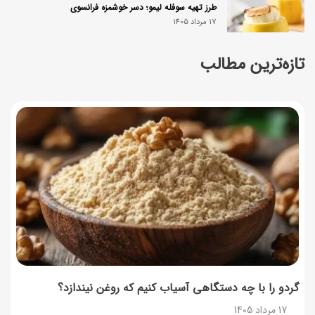
طرز تهیه سوفله لیمو؛ دسر خوشمزه فرانسوی
17 مرداد 1405
تازه‌ترین مطالب
چرا موجودی کالابرگ کم شده؟ (راهنمای پیگیری + رفع
مشکل)
17 مرداد 1405
ساخت فیلم سینمایی «Game of Thrones» رسماً تأیید شد
17 مرداد 1405
آموزش گام به گام برنامه شمیم کالابرگ
17 مرداد 1405
لیست شهرهای فعال اُکالا
17 مرداد 1405
گردو را با چه دستگاهی آسیاب کنیم که روغن نیندازد؟
17 مرداد 1405