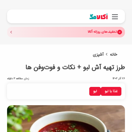
جستجو.
منو
تخفیف‌های روزانه اُکالا
خانه
آشپزی
طرز تهیه آش لبو + نکات و فوت‌وفن ها
26 آذر 1403
زمان مطالعه 3 دقیقه
غذا با لبو
لبو