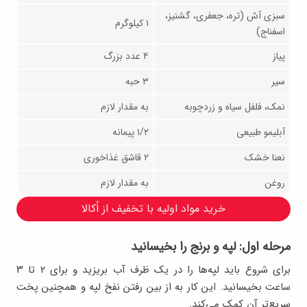
سبزی آش (تره، جعفری، گشنیز،
۱ کیلوگرم
اسفناج)
پیاز
۴ عدد بزرگ
سیر
۳ حبه
نمک، فلفل سیاه و زردچوبه
به مقدار لازم
آبلیمو طبیعی
۱/۲ پیمانه
نعنا خشک
۲ قاشق غذاخوری
روغن
به مقدار لازم
خرید مواد اولیه با تخفیف از اُکالا
مرحله اول: لپه و برنج را بخیسانید
برای شروع باید لپه‌ها را در یک ظرف آب بریزید و برای ۲ تا ۳
ساعت بخیسانید. این کار به از بین رفتن نفخ لپه و همچنین پخت
سریع‌تر آن کمک می‌کند.