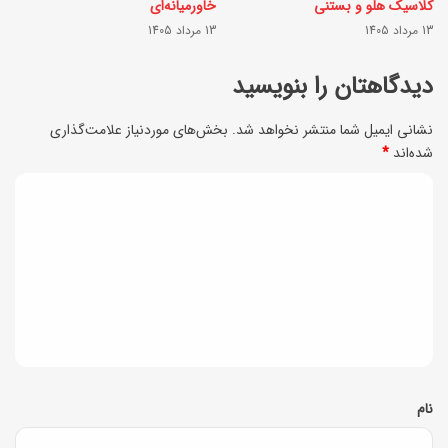
س
کلاسیک هلو و بستنی
خاورمیانه‌ای
ا
13 مرداد 1405
13 مرداد 1405
ت
ی
و
دیدگاهتان را بنویسید
س
ب
ا
نشانی ایمیل شما منتشر نخواهد شد.
بخش‌های موردنیاز علامت‌گذاری
د
شده‌اند
*
د
و
ه
د
ن
ت
ی
پ
ا
و
د
م
س
گ
د
ت
ا
ل‌
+
ه
ه
ن
*
نام
ا
ک
ی