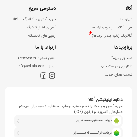
اُکالا
دسترسی سریع
درباره ما
خرید آنلاین با کالابرگ از اُکالا
خرید آنلاین از سوپرمارکت‌ها
آخرین اخبار کالابرگ
*
اُکالارنک (رتبه بندی برندها)
رسپی‌های تابستانه
پربازدیدها
ارتباط با ما
شام چی بپزم؟
ﺗﻠﻔﻦ ﺗﻤﺎس: ۰۲۱۹۶۸۶۱۷۲۰
ناهار چی درست کنم؟
اﯾﻤﯿﻞ: info@okala.com
لیست غذای جدید
دانلود اپلیکیشن اُکالا
خرید آسان و راحت با تخفیف‌های جذابِ لحظه‌ای، دانلود برای سیستم
عامل‌های اندروید و آیفون (iOS)
دریافت مستقیم نسخه اندروید
دریافت از کــــــافه بــــــازار