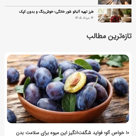
طرز تهیه آلبالو شور خانگی؛ خوش‌رنگ و بدون کپک
14 مرداد 1405
تازه‌ترین مطالب
طرز تهیه پنکیک با شیره انگور؛ صبحانه‌ای سالم و انرژی‌بخش
14 مرداد 1405
۳۵ لیست غذاهای جدید و متفاوت؛ برای ناهار و مهمانی
14 مرداد 1405
طرز تهیه پش ملبا (پیچ ملبا)؛ دسر کلاسیک هلو و بستنی
13 مرداد 1405
طرز تهیه حلوای بحرینی؛ دسر سنتی خاورمیانه‌ای
13 مرداد 1405
۱۰ خواص آلو؛ فواید شگفت‌انگیز این میوه برای سلامت بدن