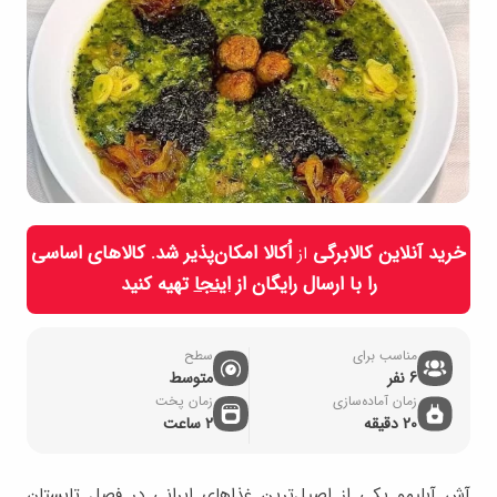
خرید آنلاین کالابرگی
اُکالا امکان‌پذیر شد. کالاهای اساسی
از
را با ارسال رایگان از
اینجا
تهیه کنید
مناسب برای
سطح
6 نفر
متوسط
زمان آماده‌سازی
زمان پخت
20 دقیقه
2 ساعت
آش آبلیمو یکی از اصیل‌ترین غذاهای ایرانی در فصل تابستان