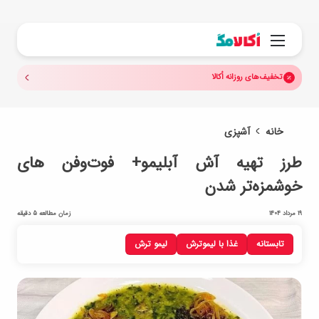
جستجو.
منو
تخفیف‌های روزانه اُکالا
خانه
آشپزی
طرز تهیه آش آبلیمو+ فوت‌و‌فن های
خوشمزه‌تر شدن
19 مرداد 1404
زمان مطالعه 5 دقیقه
تابستانه
غذا با لیموترش
لیمو ترش