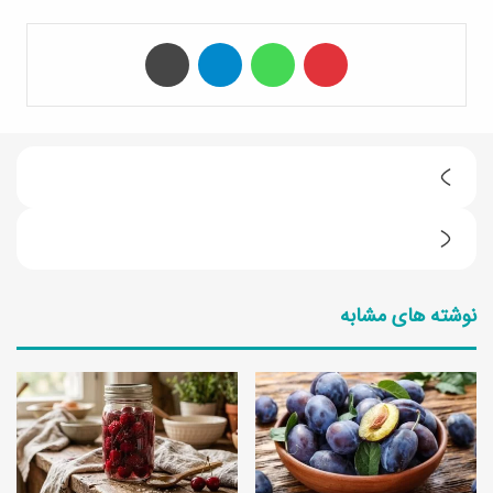
‫پین‌ترست
واتس آپ
تلگرام
چاپ
ط
ر
ک
ز
ا
ت
نوشته های مشابه
ل
ه
ر
ی
ی
ه
ا
م
ن
ر
و