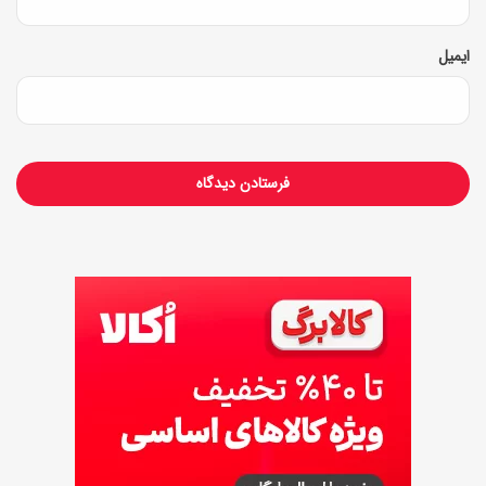
ا
ر
ت
ایمیل
ژ
ش
ی
ک
م
ر
ی
ک
و
ن
پُ
ز
ر
د
س
ن
س