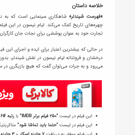
خلاصه داستان
«فهرست شیندلر»
شاهکاری سینمایی است که به ندرت
چهره‌های تاریخ کمک می‌کند. لیام نیسون در این فی
تجارت خود به عنوان پوششی برای نجات جان کارگران 
در حالی که بیشترین اعتبار برای ایده و اجرای این فیل
درخشان و فروتنانه‌ لیام نیسون در نقش شیندلر، بد
می‌رود و به جرات می‌توان گفت که هیچ بازیگری در سال ۱۹۹۳، عملکردی به یادماندنی‌تر از او نداشت
این فیلم در لیست
“۲۵۰ فیلم برتر IMDB”
با
رتبه #۶
ق
این فیلم در لیست
“حتما باید تماشا شود”
متاکریتیک 
این فیلم موفق به دریافت
7 جایزه اسکار
و
3 جایزه گلدن گلوب