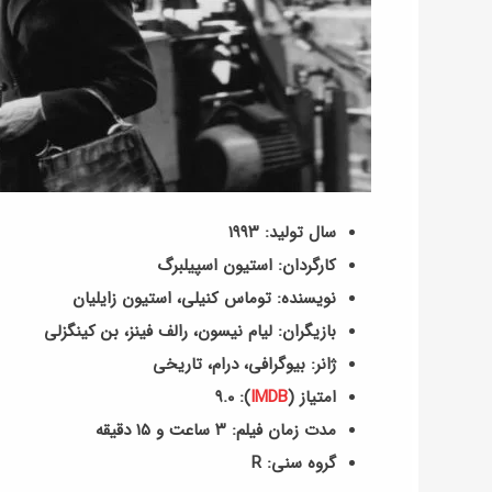
سال تولید: ۱۹۹۳
کارگردان: استیون اسپیلبرگ
نویسنده: توماس کنیلی، استیون زایلیان
بازیگران: لیام نیسون، رالف فینز، بن کینگزلی
ژانر: بیوگرافی، درام، تاریخی
امتیاز (
IMDB
): ۹.۰
مدت زمان فیلم: ۳ ساعت و ۱۵ دقیقه
گروه سنی: R