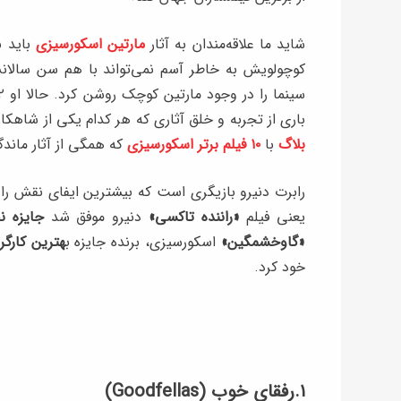
شاید ما علاقه‌مندان به آثار
مارتین اسکورسیزی
باید ب
کوچولویش به خاطر آسم نمی‌تواند با هم سن سالانش
باری از تجربه و خلق آثاری که هر کدام یکی از شاه
بلاگ
با
۱۰ فیلم برتر اسکورسیزی
که همگی از آثار ماندگ
یعنی فیلم
«راننده تاکسی»
دنیرو موفق شد
جایزه ن
«گاوخشمگین»
اسکورسیزی، برنده جایزه ب
هترین کارگر
خود کرد.
۱.رفقای خوب (Goodfellas)