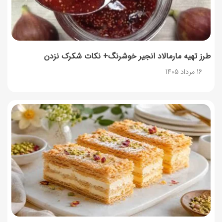
طرز تهیه آلبالو شور خانگی؛ خوش‌رنگ و بدون کپک
14 مرداد 1405
طرز تهیه مارمالاد انجیر خوشرنگ+ نکات شکرک نزدن
16 مرداد 1405
طرز تهیه پنکیک با شیره انگور؛ صبحانه‌ای سالم و انرژی‌بخش
14 مرداد 1405
۳۵ لیست غذاهای جدید و متفاوت؛ برای ناهار و مهمانی
14 مرداد 1405
طرز تهیه پش ملبا (پیچ ملبا)؛ دسر کلاسیک هلو و بستنی
13 مرداد 1405