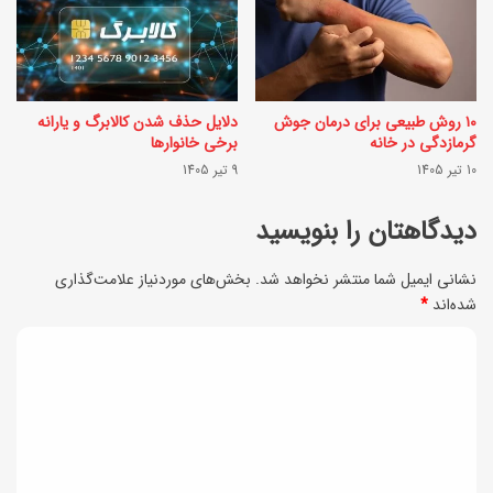
ا
ر
ت
ی
ک
ز
پ
۱۰ روش طبیعی برای درمان جوش
دلایل حذف شدن کالابرگ و یارانه
ی
ک
گرمازدگی در خانه
برخی خانوارها
د
10 تیر 1405
9 تیر 1405
ن
؛
ز
دیدگاهتان را بنویسید
1
د
1
نشانی ایمیل شما منتشر نخواهد شد.
بخش‌های موردنیاز علامت‌گذاری
ن
شده‌اند
*
م
و
د
ر
ی
د
د
ا
گ
س