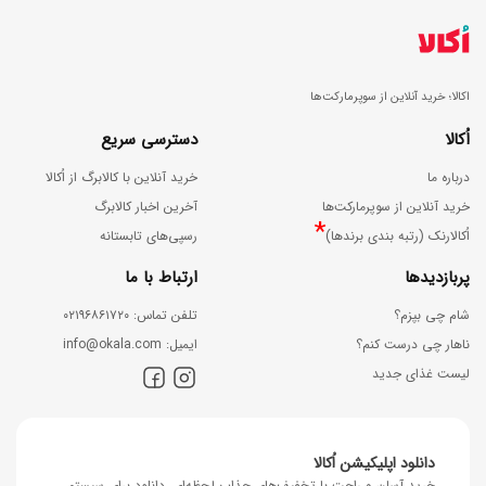
اکالا؛ خرید آنلاین از سوپرمارکت‌ها
اُکالا
دسترسی سریع
درباره ما
خرید آنلاین با کالابرگ از اُکالا
خرید آنلاین از سوپرمارکت‌ها
آخرین اخبار کالابرگ
*
اُکالارنک (رتبه بندی برندها)
رسپی‌های تابستانه
پربازدیدها
ارتباط با ما
شام چی بپزم؟
ﺗﻠﻔﻦ ﺗﻤﺎس: ۰۲۱۹۶۸۶۱۷۲۰
ناهار چی درست کنم؟
اﯾﻤﯿﻞ: info@okala.com
لیست غذای جدید
دانلود اپلیکیشن اُکالا
خرید آسان و راحت با تخفیف‌های جذابِ لحظه‌ای، دانلود برای سیستم