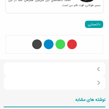
کشف ناگفته‌های این سرزمین. همراهی شما در این
مسیر طولانی، قوت قلم من است.
دانستنی
‫پین‌ترست
واتس آپ
تلگرام
چاپ
ط
ر
آ
ز
ب
ت
نوشته های مشابه
ک
ه
و