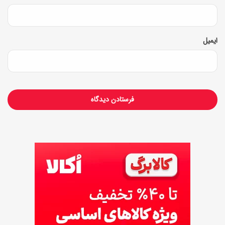
ع
ر
ی
ا
د
ایمیل
ن
س
و
ی