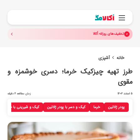
جستجو.
منو
تخفیف‌های روزانه اُکالا
خانه
آشپزی
طرز تهیه چیزکیک خرما؛ دسری خوشمزه و
مقوی
5 اسفند 1403
زمان مطالعه 4 دقیقه
پودر ژلاتین
خرما
کیک و دسر با پودر ژلاتین
کیک و شیرینی با خرما