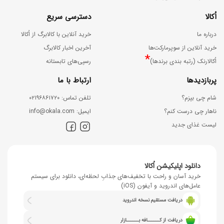
اُکالا
دسترسی سریع
درباره ما
خرید آنلاین با کالابرگ از اُکالا
خرید آنلاین از سوپرمارکت‌ها
آخرین اخبار کالابرگ
*
اُکالارنک (رتبه بندی برندها)
رسپی‌های تابستانه
پربازدیدها
ارتباط با ما
شام چی بپزم؟
ﺗﻠﻔﻦ ﺗﻤﺎس: ۰۲۱۹۶۸۶۱۷۲۰
ناهار چی درست کنم؟
اﯾﻤﯿﻞ: info@okala.com
لیست غذای جدید
دانلود اپلیکیشن اُکالا
خرید آسان و راحت با تخفیف‌های جذابِ لحظه‌ای، دانلود برای سیستم
عامل‌های اندروید و آیفون (iOS)
دریافت مستقیم نسخه اندروید
دریافت از کــــــافه بــــــازار