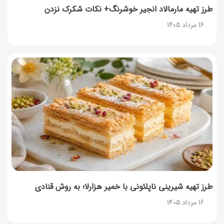
طرز تهیه مارمالاد انجیر خوشرنگ+ نکات شکرک نزدن
16 مرداد 1405
طرز تهیه پنکیک با شیره انگور؛ صبحانه‌ای سالم و انرژی‌بخش
14 مرداد 1405
۳۵ لیست غذاهای جدید و متفاوت؛ برای ناهار و مهمانی
14 مرداد 1405
طرز تهیه پش ملبا (پیچ ملبا)؛ دسر کلاسیک هلو و بستنی
13 مرداد 1405
طرز تهیه شیرینی ناپلئونی با خمیر هزارلا؛ به روش قنادی
16 مرداد 1405