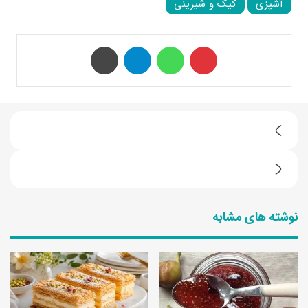
آشپزی
کیک و شیرینی
‫پین‌ترست
واتس آپ
تلگرام
چاپ
ب
ه
ط
ت
ر
ر
نوشته های مشابه
ز
ی
ت
ن
ه
ش
ی
ی
ه