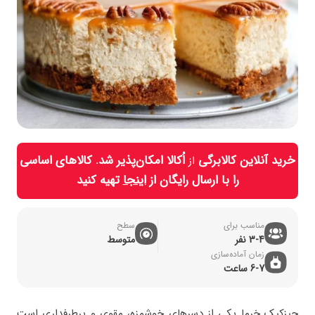
خرید آنلاین کالابرگی
اُکالا امکان‌پذیر شد. کالاهای اساسی
از
را با ارسال رایگان از
اینجا
تهیه کنید
مناسب برای
سطح
3-4 نفر
متوسط
زمان آماده‌سازی
6-7 ساعت
چیزکیک خرما یکی از دسرهای خوشمزه، مقوی و پرطرفداری است