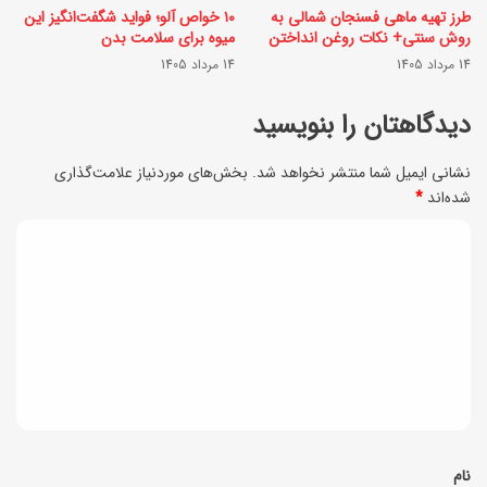
ا
طرز تهیه ماهی فسنجان شمالی به
۱۰ خواص آلو؛ فواید شگفت‌انگیز این
ا
ب
روش سنتی+ نکات روغن انداختن
میوه برای سلامت بدن
ی
14 مرداد 1405
14 مرداد 1405
ر
ع
ا
دیدگاهتان را بنویسید
ی
ی
د
نشانی ایمیل شما منتشر نخواهد شد.
بخش‌های موردنیاز علامت‌گذاری
خ
شده‌اند
*
؛
ا
د
د
ن
س
ی
ه
ر
ت
د
ج
ک
گ
ذ
ا
ا
ا
ن
ه
ب
ی
*
نام
ف