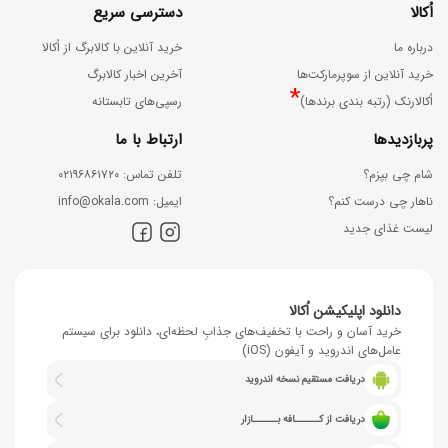
اُکالا
دسترسی سریع
درباره ما
خرید آنلاین با کالابرگ از اُکالا
خرید آنلاین از سوپرمارکت‌ها
آخرین اخبار کالابرگ
*
اُکالارنک (رتبه بندی برندها)
رسپی‌های تابستانه
پربازدیدها
ارتباط با ما
شام چی بپزم؟
ﺗﻠﻔﻦ ﺗﻤﺎس: ۰۲۱۹۶۸۶۱۷۲۰
ناهار چی درست کنم؟
اﯾﻤﯿﻞ: info@okala.com
لیست غذای جدید
دانلود اپلیکیشن اُکالا
خرید آسان و راحت با تخفیف‌های جذابِ لحظه‌ای، دانلود برای سیستم
عامل‌های اندروید و آیفون (iOS)
دریافت مستقیم نسخه اندروید
دریافت از کــــــافه بــــــازار