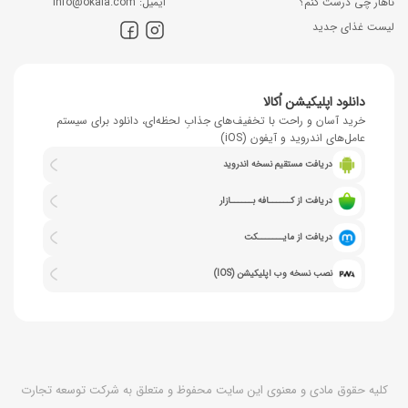
ناهار چی درست کنم؟
اﯾﻤﯿﻞ: info@okala.com
لیست غذای جدید
دانلود اپلیکیشن اُکالا
خرید آسان و راحت با تخفیف‌های جذابِ لحظه‌ای، دانلود برای سیستم
عامل‌های اندروید و آیفون (iOS)
دریافت مستقیم نسخه اندروید
دریافت از کــــــافه بــــــازار
دریافت از مایـــــــکت
نصب نسخه وب اپلیکیشن (IOS)
کلیه حقوق مادی و معنوی این سایت محفوظ و متعلق به شرکت توسعه تجارت