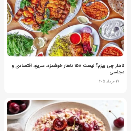
آموزش گام به گام برنامه شمیم کالابرگ
17 مرداد 1405
لیست شهرهای فعال اُکالا
17 مرداد 1405
روش‌های استعلام کالابرگ (فعال بودن و موجودی)
17 مرداد 1405
ناهار چی بپزم؟ لیست ۱۵۸ ناهار خوشمزه، سریع، اقتصادی و
مجلسی
راهنمای اعتراض به کالابرگ مرداد ۱۴۰۵ + شماره پشتیبانی
17 مرداد 1405
17 مرداد 1405
نحوه دریافت رمز خرید کالابرگ برای خرید آنلاین (رمز
یکبارمصرف کالابرگ)
17 مرداد 1405
طرز تهیه مارمالاد انجیر خوشرنگ+ نکات شکرک نزدن