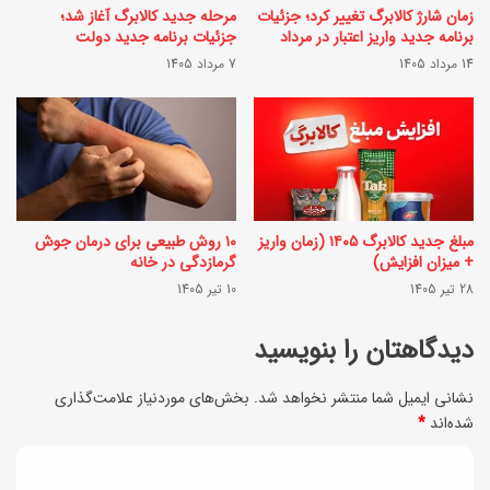
(
زمان شارژ کالابرگ تغییر کرد؛ جزئیات
مرحله جدید کالابرگ آغاز شد؛
م
برنامه جدید واریز اعتبار در مرداد
جزئیات برنامه جدید دولت
ل
ن
14 مرداد 1405
7 مرداد 1405
ی
و
س
ش
ت
ی
پ
ب
ی
خ
مبلغ جدید کالابرگ ۱۴۰۵ (زمان واریز
۱۰ روش طبیعی برای درمان جوش
ش
و
+ میزان افزایش)
گرمازدگی در خانه
ن
28 تیر 1405
10 تیر 1405
ر
ه
ی
دیدگاهتان را بنویسید
ا
م
د
نشانی ایمیل شما منتشر نخواهد شد.
بخش‌های موردنیاز علامت‌گذاری
؟
شده‌اند
*
ی
ج
د