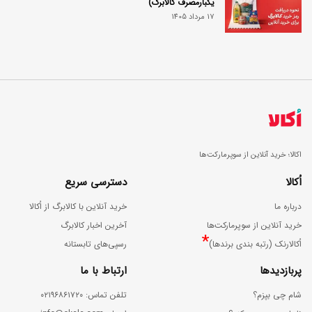
یکبارمصرف کالابرگ)
17 مرداد 1405
اکالا؛ خرید آنلاین از سوپرمارکت‌ها
اُکالا
دسترسی سریع
درباره ما
خرید آنلاین با کالابرگ از اُکالا
خرید آنلاین از سوپرمارکت‌ها
آخرین اخبار کالابرگ
*
اُکالارنک (رتبه بندی برندها)
رسپی‌های تابستانه
پربازدیدها
ارتباط با ما
شام چی بپزم؟
ﺗﻠﻔﻦ ﺗﻤﺎس: ۰۲۱۹۶۸۶۱۷۲۰