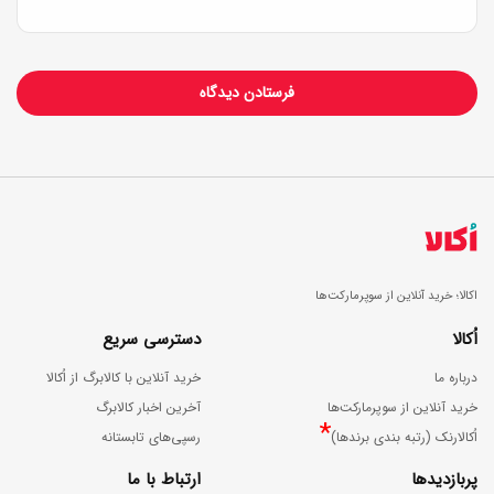
ن
ل
ی
م
م
ی
ق
و
و
ه‌
ی
ه
د
ا
ر
)
۵
اکالا؛ خرید آنلاین از سوپرمارکت‌ها
د
اُکالا
دسترسی سریع
ق
درباره ما
خرید آنلاین با کالابرگ از اُکالا
ی
خرید آنلاین از سوپرمارکت‌ها
آخرین اخبار کالابرگ
*
ق
اُکالارنک (رتبه بندی برندها)
رسپی‌های تابستانه
ه
پربازدیدها
ارتباط با ما