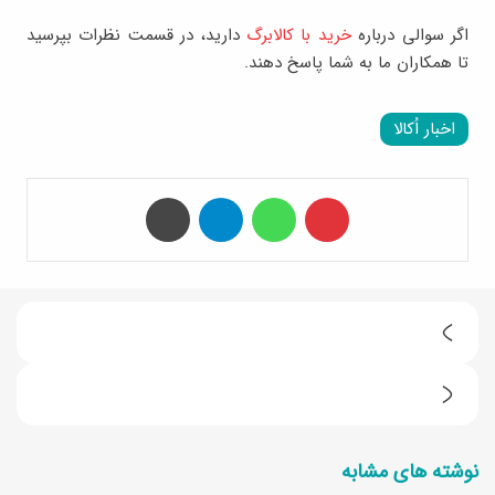
اگر سوالی درباره
خرید با کالابرگ
دارید، در قسمت نظرات بپرسید
تا همکاران ما به شما پاسخ دهند.
اخبار اُکالا
‫پین‌ترست
واتس آپ
تلگرام
چاپ
خ
ر
ط
ی
ر
د
نوشته های مشابه
ز
م