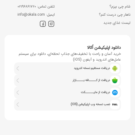
شام چی بپزم؟
ﺗﻠﻔﻦ ﺗﻤﺎس: ۰۲۱۹۶۸۶۱۷۲۰
ناهار چی درست کنم؟
اﯾﻤﯿﻞ: info@okala.com
لیست غذای جدید
دانلود اپلیکیشن اُکالا
خرید آسان و راحت با تخفیف‌های جذابِ لحظه‌ای، دانلود برای سیستم
عامل‌های اندروید و آیفون (iOS)
دریافت مستقیم نسخه اندروید
دریافت از کــــــافه بــــــازار
دریافت از مایـــــــکت
نصب نسخه وب اپلیکیشن (IOS)