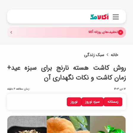
جستجو.
منو
تخفیف‌های روزانه اُکالا
خانه
سبک زندگی
روش کاشت هسته نارنج برای سبزه عید+
زمان کاشت و نکات نگهداری آن
12 دی 1403
زمان مطالعه 4 دقیقه
زمستانه
سبزه نوروز
نوروز