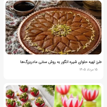
توصیه‌های مهم برای دفع انواع حشرات در خانه
14 مرداد 1405
طرز تهیه آلبالو شور خانگی؛ خوش‌رنگ و بدون کپک
14 مرداد 1405
طرز تهیه پنکیک با شیره انگور؛ صبحانه‌ای سالم و انرژی‌بخش
14 مرداد 1405
طرز تهیه حلوای شیره انگور به روش سنتی مادربزرگ‌ها
15 مرداد 1405
۳۵ لیست غذاهای جدید و متفاوت؛ برای ناهار و مهمانی
14 مرداد 1405
طرز تهیه پش ملبا (پیچ ملبا)؛ دسر کلاسیک هلو و بستنی
13 مرداد 1405