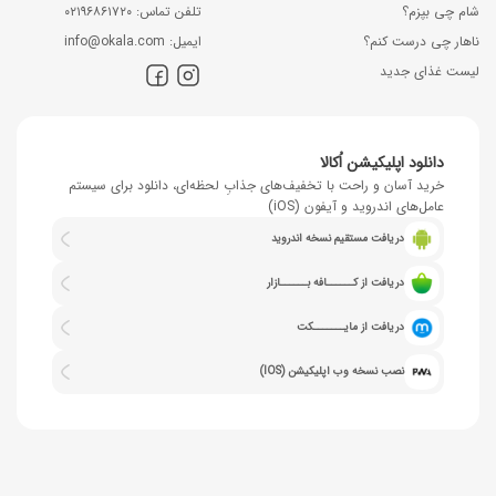
شام چی بپزم؟
ﺗﻠﻔﻦ ﺗﻤﺎس: ۰۲۱۹۶۸۶۱۷۲۰
ناهار چی درست کنم؟
اﯾﻤﯿﻞ: info@okala.com
لیست غذای جدید
دانلود اپلیکیشن اُکالا
خرید آسان و راحت با تخفیف‌های جذابِ لحظه‌ای، دانلود برای سیستم
عامل‌های اندروید و آیفون (iOS)
دریافت مستقیم نسخه اندروید
دریافت از کــــــافه بــــــازار
دریافت از مایـــــــکت
نصب نسخه وب اپلیکیشن (IOS)