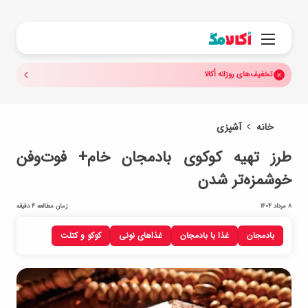
جستجو.
منو
تخفیف‌های روزانه اُکالا
خانه
آشپزی
طرز تهیه کوکوی بادمجان خام+ فوت‌وفن
خوشمزه‌تر شدن
8 مرداد 1404
زمان مطالعه 4 دقیقه
بادمجان
غذا با بادمجان
غذاهای نونی
کوکو و کتلت