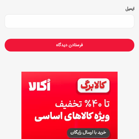
ا
ایمیل
د
ن
آ
ن