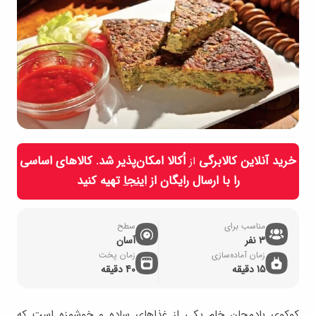
خرید آنلاین کالابرگی
اُکالا امکان‌پذیر شد. کالاهای اساسی
از
را با ارسال رایگان از
اینجا
تهیه کنید
مناسب برای
سطح
3 نفر
آسان
زمان آماده‌سازی
زمان پخت
15 دقیقه
40 دقیقه
کوکوی بادمجان خام یکی از غذاهای ساده و خوشمزه است که