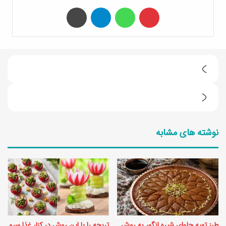
‫پین‌ترست
واتس آپ
تلگرام
چاپ
ط
ر
ط
ز
ر
ت
نوشته های مشابه
ز
ه
ت
ی
ه
ه
ی
ک
ه
و
خ
ک
طرز تهیه حلوای شیره انگور به روش
تربچه را با این روش در کنار غذا سرو