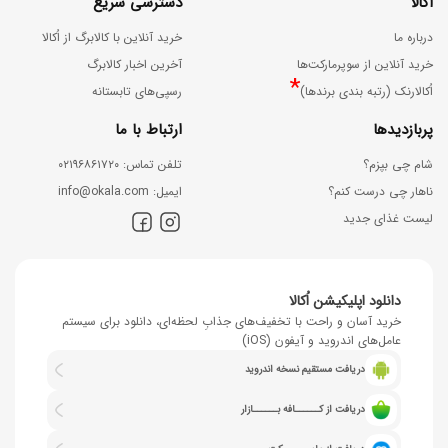
اُکالا
دسترسی سریع
درباره ما
خرید آنلاین با کالابرگ از اُکالا
خرید آنلاین از سوپرمارکت‌ها
آخرین اخبار کالابرگ
*
اُکالارنک (رتبه بندی برندها)
رسپی‌های تابستانه
پربازدیدها
ارتباط با ما
شام چی بپزم؟
ﺗﻠﻔﻦ ﺗﻤﺎس: ۰۲۱۹۶۸۶۱۷۲۰
ناهار چی درست کنم؟
اﯾﻤﯿﻞ: info@okala.com
لیست غذای جدید
دانلود اپلیکیشن اُکالا
خرید آسان و راحت با تخفیف‌های جذابِ لحظه‌ای، دانلود برای سیستم
عامل‌های اندروید و آیفون (iOS)
دریافت مستقیم نسخه اندروید
دریافت از کــــــافه بــــــازار