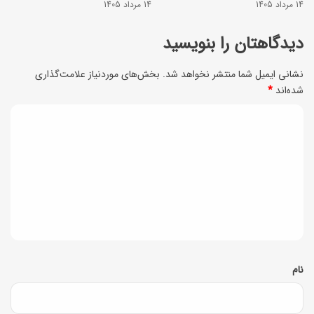
ج
14 مرداد 1405
14 مرداد 1405
ن
ل
ظ
دیدگاهتان را بنویسید
س
ی
ی
نشانی ایمیل شما منتشر نخواهد شد.
بخش‌های موردنیاز علامت‌گذاری
ر
شده‌اند
*
+
و
ن
د
خ
ک
ی
و
ا
ش
د
ت
م
گ
ج
ز
ا
ا
ه
ه
ا
*
نام
ف
ت