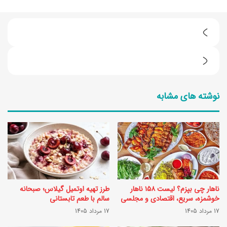
ن
ا
د
خ
م
ن‌
نوشته های مشابه
ن
ه
و
ا
ش
ی
ب
ن
ر
و
گ
ک
ناهار چی بپزم؟ لیست ۱۵۸ ناهار
طرز تهیه اوتمیل گیلاس؛ صبحانه
پ
ت
خوشمزه، سریع، اقتصادی و مجلسی
سالم با طعم تابستانی
ر
17 مرداد 1405
17 مرداد 1405
ی
ت