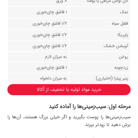
نان لواش مربعی یا یوفکا
۸ ورق
نمک
۱ قاشق چای‌خوری
فلفل سیاه
۱/۲ قاشق چای‌خوری
پاپریکا
۱/۲ قاشق چای‌خوری
آویشن خشک
۱/۲ قاشق چای‌خوری
روغن
به میزان لازم
زردچوبه
۱ قاشق چای‌خوری
پنیر پیتزا (اختیاری)
به میزان دلخواه
خرید مواد اولیه با تخفیف از اُکالا
مرحله اول: سیب‌زمینی‌ها را آماده کنید
سیب‌زمینی‌ها را پوست بگیرید و اگر خیلی بزرگ هستند، آن‌ها را
برش دهید تا زودتر بپزند.