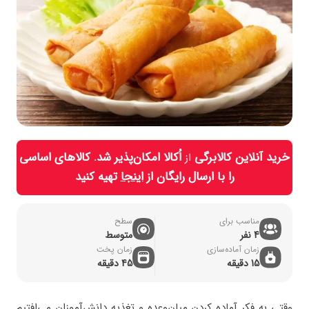
خرید آنلاین کالابرگی
اُکالا امکان‌پذیر شد. کالاهای اساسی
از
را با ارسال رایگان از
اینجا
تهیه کنید
مناسب برای
سطح
4 نفر
متوسط
زمان آماده‌سازی
زمان پخت
15 دقیقه
45 دقیقه
وقتی به فکر آماده کردن میان‌وعده و تغذیه دانش‌آموزان می‌افتیم