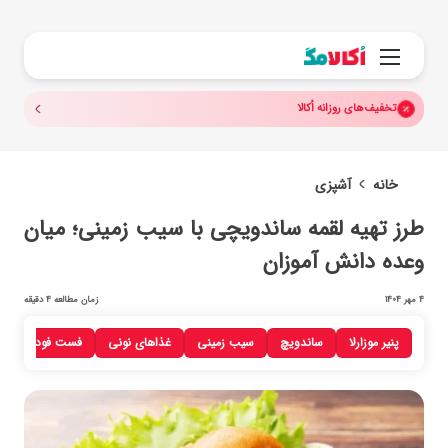
جستجو.
منو
تخفیف‌های روزانه اُکالا
خانه
آشپزی
طرز تهیه لقمه ساندویچی با سیب زمینی؛ میان
وعده دانش آموزان
4 مهر 1404
زمان مطالعه 4 دقیقه
پنیر موزارلا
ساندویچ
سیب زمینی
غذاهای نونی
فست فود با سیب