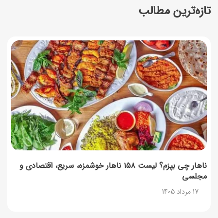
تازه‌ترین مطالب
ساخت فیلم سینمایی «Game of Thrones» رسماً تأیید شد
17 مرداد 1405
آموزش گام به گام برنامه شمیم کالابرگ
17 مرداد 1405
لیست شهرهای فعال اُکالا
17 مرداد 1405
روش‌های استعلام کالابرگ (فعال بودن و موجودی)
17 مرداد 1405
ناهار چی بپزم؟ لیست ۱۵۸ ناهار خوشمزه، سریع، اقتصادی و
مجلسی
راهنمای اعتراض به کالابرگ مرداد ۱۴۰۵ + شماره پشتیبانی
17 مرداد 1405
17 مرداد 1405