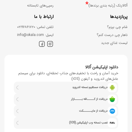
*
اُکالارنک (رتبه بندی برندها)
رسپی‌های تابستانه
پربازدیدها
ارتباط با ما
شام چی بپزم؟
ﺗﻠﻔﻦ ﺗﻤﺎس: ۰۲۱۹۶۸۶۱۷۲۰
ناهار چی درست کنم؟
اﯾﻤﯿﻞ: info@okala.com
لیست غذای جدید
دانلود اپلیکیشن اُکالا
خرید آسان و راحت با تخفیف‌های جذابِ لحظه‌ای، دانلود برای سیستم
عامل‌های اندروید و آیفون (iOS)
دریافت مستقیم نسخه اندروید
دریافت از کــــــافه بــــــازار
دریافت از مایـــــــکت
نصب نسخه وب اپلیکیشن (IOS)