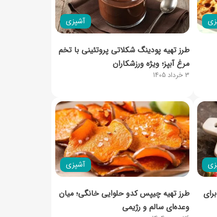
زی
آشپزی
طرز تهیه پودینگ شکلاتی پروتئینی با تخم
مرغ آبپز؛ ویژه ورزشکاران
3 خرداد 1405
زی
آشپزی
رای
طرز تهیه چیپس کدو حلوایی خانگی؛ میان
‌وعده‌ای سالم و رژیمی