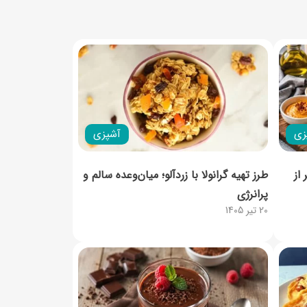
زی
آشپزی
از
طرز تهیه گرانولا با زردآلو؛ میان‌وعده سالم و
پرانرژی
20 تیر 1405