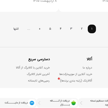
8 اردیبهشت 1405
1
2
3
4
5
»
...
انتها
اُکالا
دسترسی سریع
درباره ما
خرید آنلاین با کالابرگ از اُکالا
خرید آنلاین از سوپرمارکت‌ها
آخرین اخبار کالابرگ
*
اُکالارنک (رتبه بندی برندها)
رسپی‌های تابستانه
فت مستقیم نسخه
دریافت از کــــــافه
دریافت از مایـــــــکت
وید
بــــــازار