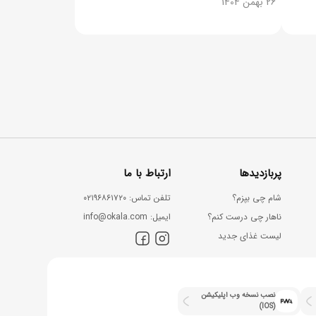
26 بهمن 1404
پربازدیدها
ارتباط با ما
شام چی بپزم؟
ﺗﻠﻔﻦ ﺗﻤﺎس: ۰۲۱۹۶۸۶۱۷۲۰
ناهار چی درست کنم؟
اﯾﻤﯿﻞ: info@okala.com
لیست غذای جدید
نصب نسخه وب اپلیکیشن
(IOS)