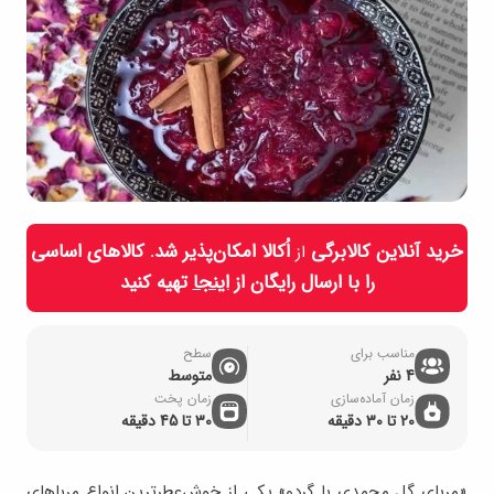
خرید آنلاین کالابرگی
اُکالا امکان‌پذیر شد. کالاهای اساسی
از
را با ارسال رایگان از
اینجا
تهیه کنید
مناسب برای
سطح
4 نفر
متوسط
زمان آماده‌سازی
زمان پخت
20 تا 30 دقیقه
30 تا 45 دقیقه
«مربای گل محمدی با گردو» یکی از خوش‌عطرترین انواع مرباهای