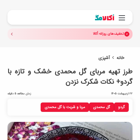
جستجو.
منو
تخفیف‌های روزانه اُکالا
خانه
آشپزی
طرز تهیه مربای گل محمدی خشک و تازه با
گردو+ نکات شکرک نزدن
22 اردیبهشت 1405
زمان مطالعه 5 دقیقه
گردو
گل محمدی
مربا و شربت با گل محمدی