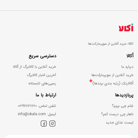
اکالا؛ خرید آنلاین از سوپرمارکت‌ها
اُکالا
دسترسی سریع
درباره ما
خرید آنلاین با کالابرگ از اُکالا
خرید آنلاین از سوپرمارکت‌ها
آخرین اخبار کالابرگ
*
اُکالارنک (رتبه بندی برندها)
رسپی‌های تابستانه
پربازدیدها
ارتباط با ما
شام چی بپزم؟
ﺗﻠﻔﻦ ﺗﻤﺎس: ۰۲۱۹۶۸۶۱۷۲۰
ناهار چی درست کنم؟
اﯾﻤﯿﻞ: info@okala.com
لیست غذای جدید