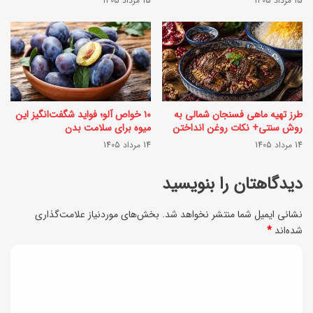
15 مرداد 1405
15 مرداد 1405
ک
ه‌
م
ا
ش
ی
د
د
ه
ر
طرز تهیه ماهی فسنجان شمالی به
۱۰ خواص آلو؛ فواید شگفت‌انگیز این
؟
ک
روش سنتی+ نکات روغن انداختن
میوه برای سلامت بدن
(
14 مرداد 1405
14 مرداد 1405
م
ر
ت
دیدگاهتان را بنویسید
ا
ر
ه
نشانی ایمیل شما منتشر نخواهد شد.
بخش‌های موردنیاز علامت‌گذاری
ا
شده‌اند
*
ن
ز
م
د
6
ا
ی
د
ی
ق
د